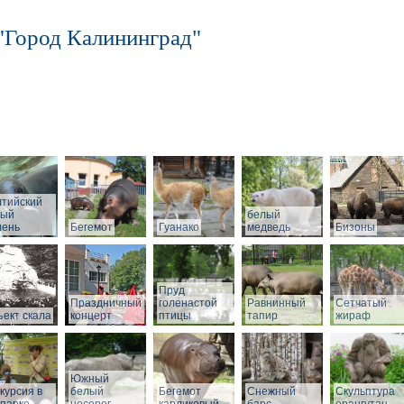
"Город Калининград"
лтийский
рый
белый
лень
Бегемот
Гуанако
медведь
Бизоны
Пруд
Праздничный
голенастой
Равнинный
Сетчатый
ект скала
концерт
птицы
тапир
жираф
Южный
курсия в
белый
Бегемот
Снежный
Скульптура