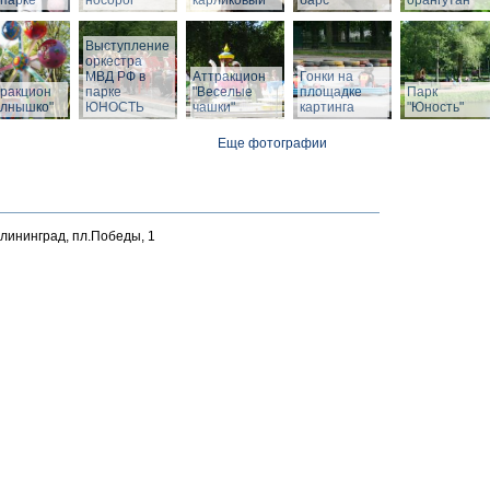
парке
носорог
карликовый
барс
орангутан
Выступление
оркестра
МВД РФ в
Аттракцион
Гонки на
тракцион
парке
"Веселые
площадке
Парк
олнышко"
ЮНОСТЬ
чашки"
картинга
"Юность"
Еще фотографии
алининград, пл.Победы, 1