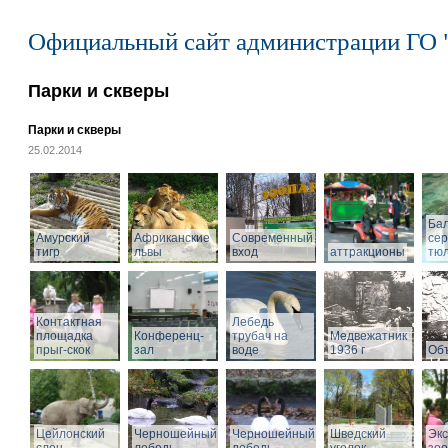
Официальный сайт администрации ГО 
Парки и скверы
Парки и скверы
25.02.2014
Ба
Амурский
Африканские
Современный
се
тигр
львы
вход
аттракционы
тю
Контактная
Лебедь
площадка
Конференц-
трубач на
Медвежатник
прыг-скок
зал
воде
1936 г
Объ
Цейлонский
Черношейный
Черношейный
Шведский
Экс