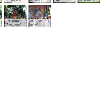
Полонский
Клаасу
баран
Ашманна»
Аттракцион
День защиты
"Аэропорт"
детей