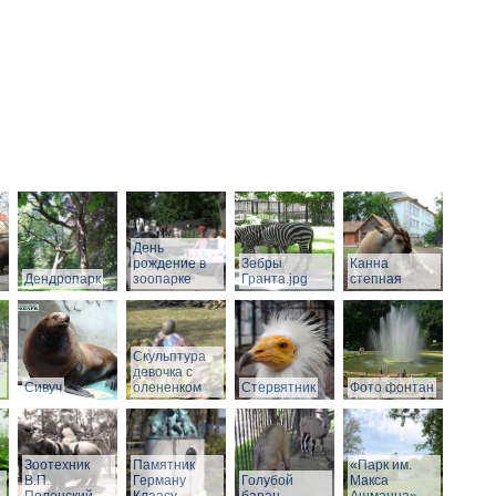
День
рождение в
Зебры
Канна
Дендропарк
зоопарке
Гранта.jpg
степная
Скульптура
девочка с
Сивуч
олененком
Стервятник
Фото фонтан
Зоотехник
Памятник
«Парк им.
В.П.
Герману
Голубой
Макса