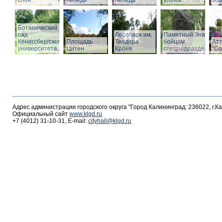
слон
лебедь
лебедь
уголок
зоо
Ботанический
сад
Лесопарк им.
Памятный Знак
Кенигсбергского
Площадь
Теодора
бойцам
Ат
университета
Цитен
Кроне
спецподразделений
"С
Адрес администрации городского округа "Город Калининград: 236022, г.К
Официальный сайт
www.klgd.ru
+7 (4012) 31-10-31, E-mail:
cityhall@klgd.ru