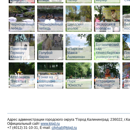
концерт
птицы
тапир
жираф
Си
Юж
Черношейный
Черношейный
Шведский
Экскурсия в
бе
лебедь
лебедь
уголок
зоопарке
нос
Ботанический
Памятник
«Парк им.
сад
Герману
Голубой
Макса
Кенигсбергского
Пл
Клаасу
баран
Ашманна»
университета
Ци
Аттракцион
Гонки на
"Веселые
площадке
Парк
Аттракцион
Де
чашки"
картинга
"Юность"
"Аэропорт"
де
Адрес администрации городского округа "Город Калининград: 236022, г.К
Официальный сайт
www.klgd.ru
+7 (4012) 31-10-31, E-mail:
cityhall@klgd.ru