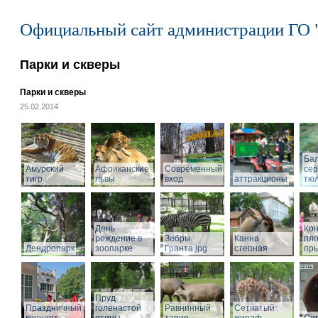
Официальный сайт администрации ГО 
Парки и скверы
Парки и скверы
25.02.2014
Ба
Амурский
Африканские
Современный
се
тигр
львы
вход
аттракционы
тю
День
Кон
рождение в
Зебры
Канна
пл
Дендропарк
зоопарке
Гранта.jpg
степная
пры
Пруд
Праздничный
голенастой
Равнинный
Сетчатый