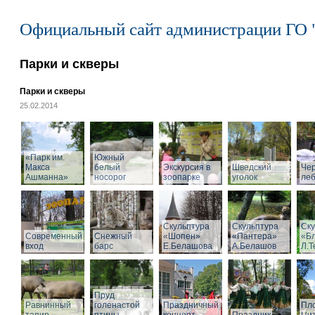
Официальный сайт администрации ГО 
Парки и скверы
Парки и скверы
25.02.2014
«Парк им.
Южный
Макса
белый
Экскурсия в
Шведский
Че
Ашманна»
носорог
зоопарке
уголок
ле
Скульптура
Скульптура
Ску
Современный
Снежный
«Шопен»
«Пантера»
«Б
вход
барс
Е.Белашова
А.Белашов
Л.Т
Пруд
Равнинный
голенастой
Праздничный
Пл