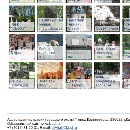
тапир
птицы
концерт
Праздник
Ци
Памятный Знак
Памятник
Ме
Парк
бойцам
Герману
"С
"Юность"
спецподразделений
Клаасу
Объект скала
Род
Лебедь
Контактная
Ледовая
трубач на
Конференц-
площадка
Ко
арена
воде
зал
прыг-скок
"Се
День
Зебры
Зал Парк-
Детский
рождение в
Де
Гранта.jpg
Холл
праздник
зоопарке
де
Адрес администрации городского округа "Город Калининград: 236022, г.К
Официальный сайт
www.klgd.ru
+7 (4012) 31-10-31, E-mail:
cityhall@klgd.ru