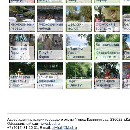
концерт
птицы
тапир
жираф
Си
Юж
Черношейный
Черношейный
Шведский
Экскурсия в
бе
лебедь
лебедь
уголок
зоопарке
нос
Ботанический
Памятник
«Парк им.
сад
Герману
Голубой
Макса
Кенигсбергского
Пл
Клаасу
баран
Ашманна»
университета
Ци
Аттракцион
Гонки на
"Веселые
площадке
Парк
Аттракцион
Де
чашки"
картинга
"Юность"
"Аэропорт"
де
Адрес администрации городского округа "Город Калининград: 236022, г.К
Официальный сайт
www.klgd.ru
+7 (4012) 31-10-31, E-mail:
cityhall@klgd.ru