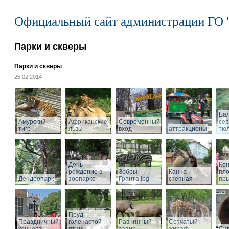
Официальный сайт администрации ГО 
Парки и скверы
Парки и скверы
25.02.2014
Ба
Амурский
Африканские
Современный
се
тигр
львы
вход
аттракционы
тю
День
Кон
рождение в
Зебры
Канна
пл
Дендропарк
зоопарке
Гранта.jpg
степная
пры
Пруд
Праздничный
голенастой
Равнинный
Сетчатый