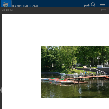
КАЛИНИНГРАД
35
из
73
Город Калининград
›
Город
›
Фотогалерея
›
Калининград
›
Парки и скверы
Парки и скверы
Парки и скверы
25.02.2014