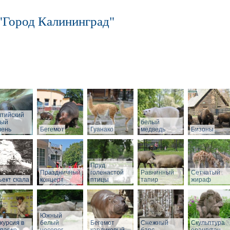
"Город Калининград"
лтийский
рый
белый
лень
Бегемот
Гуанако
медведь
Бизоны
Пруд
Праздничный
голенастой
Равнинный
Сетчатый
ект скала
концерт
птицы
тапир
жираф
Южный
курсия в
белый
Бегемот
Снежный
Скульптура