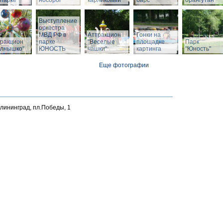
парке
носорог
карликовый
барс
орангутан
Выступление
оркестра
МВД РФ в
Аттракцион
Гонки на
тракцион
парке
"Веселые
площадке
Парк
олнышко"
ЮНОСТЬ
чашки"
картинга
"Юность"
Еще фотографии
алининград, пл.Победы, 1