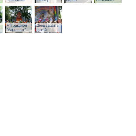
Полонский
Клаасу
баран
Ашманна»
Аттракцион
День защиты
"Аэропорт"
детей