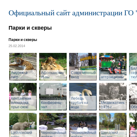
Официальный сайт администрации ГО 
Парки и скверы
Парки и скверы
25.02.2014
Ба
Амурский
Африканские
Современный
се
тигр
львы
вход
аттракционы
тю
Контактная
Лебедь
площадка
Конференц-
трубач на
Медвежатник
прыг-скок
зал
воде
1936 г
Объ
Цейлонский
Черношейный
Черношейный
Шведский
Экс