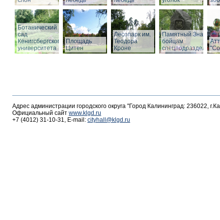
слон
лебедь
лебедь
уголок
зоо
Ботанический
сад
Лесопарк им.
Памятный Знак
Кенигсбергского
Площадь
Теодора
бойцам
Ат
университета
Цитен
Кроне
спецподразделений
"С
Адрес администрации городского округа "Город Калининград: 236022, г.К
Официальный сайт
www.klgd.ru
+7 (4012) 31-10-31, E-mail:
cityhall@klgd.ru