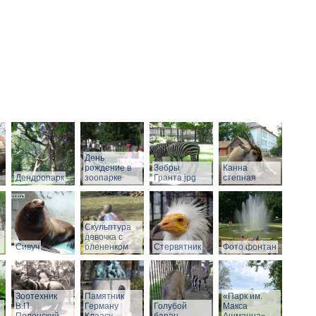
День
рождение в
Зебры
Канна
Дендропарк
зоопарке
Гранта.jpg
степная
Скульптура
девочка с
Сивуч
олененком
Стервятник
Фото фонтан
Зоотехник
Памятник
«Парк им.
В.П.
Герману
Голубой
Макса