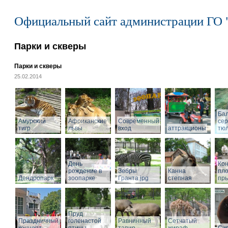
Официальный сайт администрации ГО 
Парки и скверы
Парки и скверы
25.02.2014
Ба
Амурский
Африканские
Современный
се
тигр
львы
вход
аттракционы
тю
День
Кон
рождение в
Зебры
Канна
пл
Дендропарк
зоопарке
Гранта.jpg
степная
пры
Пруд
Праздничный
голенастой
Равнинный
Сетчатый