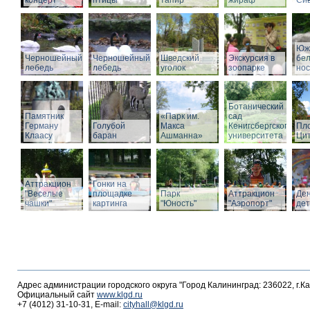
концерт
птицы
тапир
жираф
Си
Юж
Черношейный
Черношейный
Шведский
Экскурсия в
бе
лебедь
лебедь
уголок
зоопарке
нос
Ботанический
Памятник
«Парк им.
сад
Герману
Голубой
Макса
Кенигсбергского
Пл
Клаасу
баран
Ашманна»
университета
Ци
Аттракцион
Гонки на
"Веселые
площадке
Парк
Аттракцион
Де
чашки"
картинга
"Юность"
"Аэропорт"
де
Адрес администрации городского округа "Город Калининград: 236022, г.К
Официальный сайт
www.klgd.ru
+7 (4012) 31-10-31, E-mail:
cityhall@klgd.ru