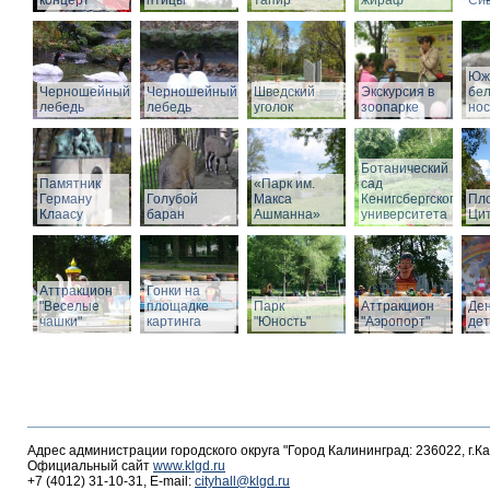
концерт
птицы
тапир
жираф
Си
Юж
Черношейный
Черношейный
Шведский
Экскурсия в
бе
лебедь
лебедь
уголок
зоопарке
нос
Ботанический
Памятник
«Парк им.
сад
Герману
Голубой
Макса
Кенигсбергского
Пл
Клаасу
баран
Ашманна»
университета
Ци
Аттракцион
Гонки на
"Веселые
площадке
Парк
Аттракцион
Де
чашки"
картинга
"Юность"
"Аэропорт"
де
Адрес администрации городского округа "Город Калининград: 236022, г.К
Официальный сайт
www.klgd.ru
+7 (4012) 31-10-31, E-mail:
cityhall@klgd.ru