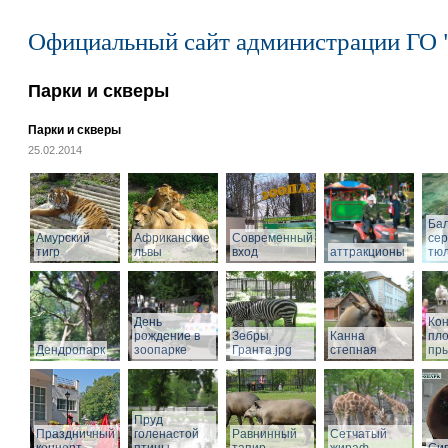
Официальный сайт администрации ГО 
Парки и скверы
Парки и скверы
25.02.2014
Ба
Амурский
Африканские
Современный
се
тигр
львы
вход
аттракционы
тю
День
Кон
рождение в
Зебры
Канна
пл
Дендропарк
зоопарке
Гранта.jpg
степная
пры
Пруд
Праздничный
голенастой
Равнинный
Сетчатый