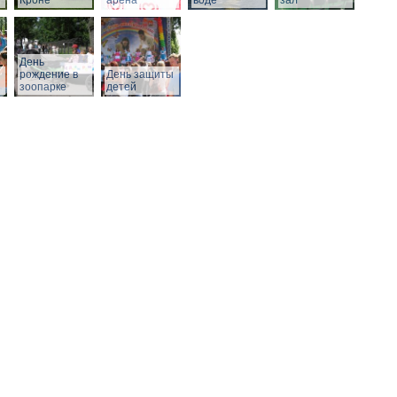
Кроне
арена
воде
зал
День
рождение в
День защиты
зоопарке
детей