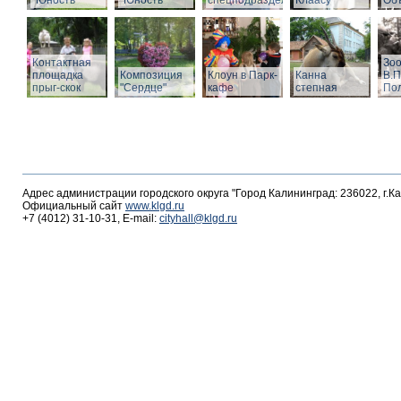
"Юность"
"Юность"
спецподразделений
Клаасу
Объ
Контактная
Зоо
площадка
Композиция
Клоун в Парк-
Канна
В.П
прыг-скок
"Сердце"
кафе
степная
По
Адрес администрации городского округа "Город Калининград: 236022, г.К
Официальный сайт
www.klgd.ru
+7 (4012) 31-10-31, E-mail:
cityhall@klgd.ru