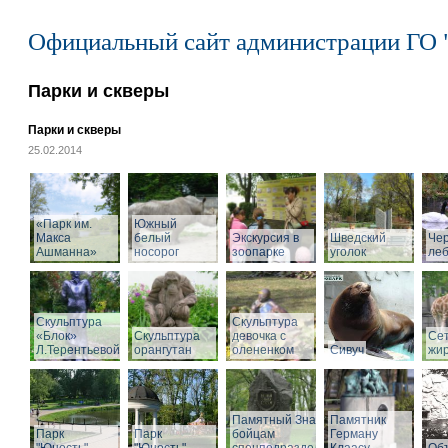
Официальный сайт администрации ГО 
Парки и скверы
Парки и скверы
25.02.2014
«Парк им.
Южный
Макса
белый
Экскурсия в
Шведский
Че
Ашманна»
носорог
зоопарке
уголок
ле
Скульптура
Скульптура
«Блок»
Скульптура
девочка с
Се
Л.Терентьевой
орангутан
олененком
Сивуч
жи
Памятный Знак
Памятник
Парк
Парк
бойцам
Герману