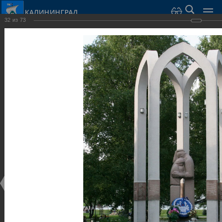
КАЛИНИНГРАД
32
из
73
Город Калининград
›
Город
›
Фотогалерея
›
Калининград
›
Парки и скверы
Парки и скверы
Парки и скверы
25.02.2014