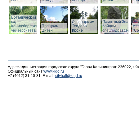
слон
лебедь
лебедь
уголок
зоо
Ботанический
сад
Лесопарк им.
Памятный Знак
Кенигсбергского
Площадь
Теодора
бойцам
Ат
университета
Цитен
Кроне
спецподразделений
"С
Адрес администрации городского округа "Город Калининград: 236022, г.К
Официальный сайт
www.klgd.ru
+7 (4012) 31-10-31, E-mail:
cityhall@klgd.ru