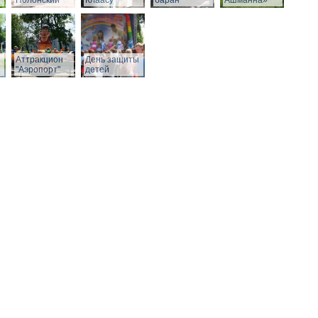
Полонский
Клаасу
баран
Ашманна»
Аттракцион
День защиты
"Аэропорт"
детей