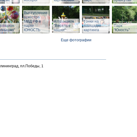
парке
носорог
карликовый
барс
орангутан
Выступление
оркестра
МВД РФ в
Аттракцион
Гонки на
тракцион
парке
"Веселые
площадке
Парк
олнышко"
ЮНОСТЬ
чашки"
картинга
"Юность"
Еще фотографии
алининград, пл.Победы, 1