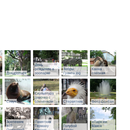
День
рождение в
Зебры
Канна
Дендропарк
зоопарке
Гранта.jpg
степная
Скульптура
девочка с
Сивуч
олененком
Стервятник
Фото фонтан
Зоотехник
Памятник
«Парк им.
В.П.
Герману
Голубой
Макса