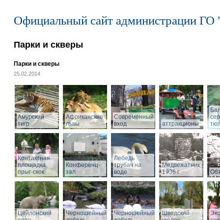
Официальный сайт администрации ГО 
Парки и скверы
Парки и скверы
25.02.2014
Ба
Амурский
Африканские
Современный
се
тигр
львы
вход
аттракционы
тю
Контактная
Лебедь
площадка
Конференц-
трубач на
Медвежатник
прыг-скок
зал
воде
1936 г
Объ
Цейлонский
Черношейный
Черношейный
Шведский
Экс