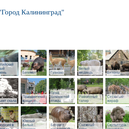
"Город Калининград"
лтийский
рый
белый
лень
Бегемот
Гуанако
медведь
Бизоны
Пруд
Праздничный
голенастой
Равнинный
Сетчатый
ект скала
концерт
птицы
тапир
жираф
Южный
курсия в
белый
Бегемот
Снежный
Скульптура