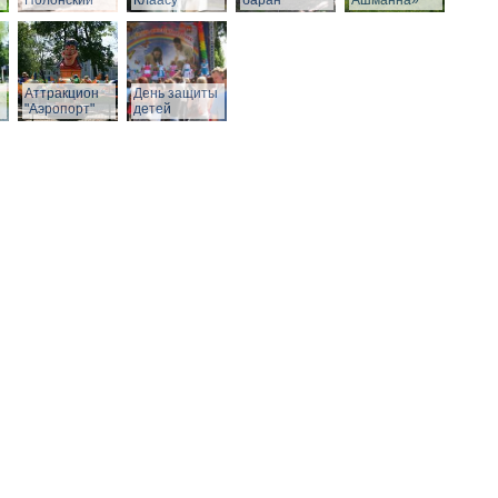
Полонский
Клаасу
баран
Ашманна»
Аттракцион
День защиты
"Аэропорт"
детей