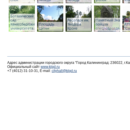
слон
лебедь
лебедь
уголок
зоо
Ботанический
сад
Лесопарк им.
Памятный Знак
Кенигсбергского
Площадь
Теодора
бойцам
Ат
университета
Цитен
Кроне
спецподразделений
"С
Адрес администрации городского округа "Город Калининград: 236022, г.К
Официальный сайт
www.klgd.ru
+7 (4012) 31-10-31, E-mail:
cityhall@klgd.ru