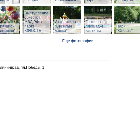
парке
носорог
карликовый
барс
орангутан
Выступление
оркестра
МВД РФ в
Аттракцион
Гонки на
тракцион
парке
"Веселые
площадке
Парк
олнышко"
ЮНОСТЬ
чашки"
картинга
"Юность"
Еще фотографии
алининград, пл.Победы, 1