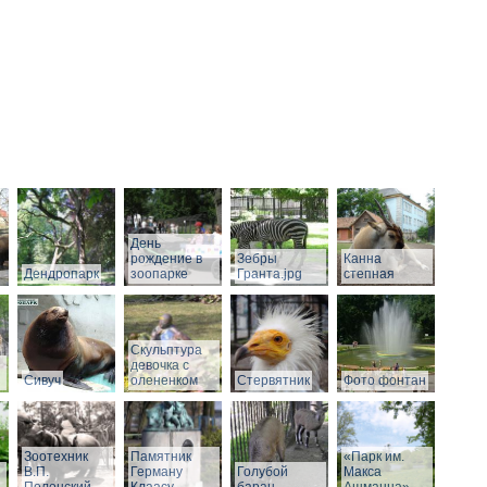
День
рождение в
Зебры
Канна
Дендропарк
зоопарке
Гранта.jpg
степная
Скульптура
девочка с
Сивуч
олененком
Стервятник
Фото фонтан
Зоотехник
Памятник
«Парк им.
В.П.
Герману
Голубой
Макса