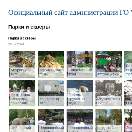
Официальный сайт администрации ГО 
Парки и скверы
Парки и скверы
25.02.2014
Ба
Амурский
Африканские
Современный
се
тигр
львы
вход
аттракционы
тю
Контактная
Лебедь
площадка
Конференц-
трубач на
Медвежатник
прыг-скок
зал
воде
1936 г
Объ
Цейлонский
Черношейный
Черношейный
Шведский
Экс