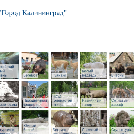
"Город Калининград"
лтийский
рый
белый
лень
Бегемот
Гуанако
медведь
Бизоны
Пруд
Праздничный
голенастой
Равнинный
Сетчатый
ект скала
концерт
птицы
тапир
жираф
Южный
курсия в
белый
Бегемот
Снежный
Скульптура