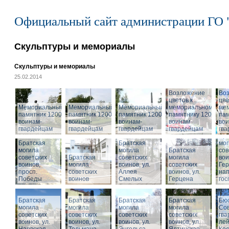
Официальный сайт администрации ГО 
Скульптуры и мемориалы
Скульптуры и мемориалы
25.02.2014
Возложение
Во
цветов к
цве
Мемориальный
Мемориальный
Мемориальный
мемориальному
ме
памятник 1200
памятник 1200
памятник 1200
памятнику 1200
пам
воинам-
воинам-
воинам-
воинам-
вои
гвардейцам
гвардейцам
гвардейцам
гвардейцам
гв
Бра
Братская
Братская
мог
могила
могила
Братская
сов
советских
Братская
советских
могила
вои
воинов,
могила
воинов, ул.
советских
Гер
просп.
советских
Аллея
воинов, ул.
на
Победы
воинов
Смелых
Герцена
гос
Братская
Братская
Братская
Братская
Бюс
могила
могила
могила
могила
Сов
советских
советских
советских
советских
гва
воинов, ул.
воинов, ул.
воинов, ул.
Мемориальный
воинов, ул.
лей