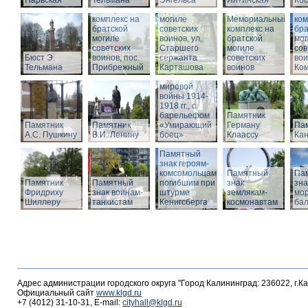
Нарвская
Тельмана
Энгельса
комплекс на
Ялтинская
Кос
Мемориальный
братской
Ме
комплекс на
могиле
Мемориальный
ком
братской
советских
комплекс на
бра
могиле
воинов, ул.
братской
мог
советских
Старшего
Памятник
могиле
сов
Бюст Э.
воинов, пос.
сержанта
воинам,
советских
вои
Тельмана
Прибрежный
Карташова
погибшим в
воинов
Ко
годы Первой
мировой
войны 1914-
1918 гг., с
барельефом
Памятник
Памятник
Памятник
«Умирающий
Герману
Пам
А.С. Пушкину
В.И. Ленину
боец»
Клаассу
Кан
Памятный
знак героям-
комсомольцам,
Памятный
Па
Памятник
Памятный
погибшим при
знак
зна
Фридриху
знак воинам-
штурме
землякам-
мор
Шиллеру
танкистам
Кенигсберга
космонавтам
ба
Адрес администрации городского округа "Город Калининград: 236022, г.К
Официальный сайт
www.klgd.ru
+7 (4012) 31-10-31, E-mail:
cityhall@klgd.ru