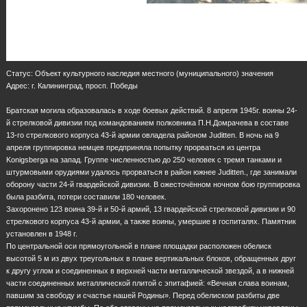
Статус: Объект культурного наследия местного (муниципального) значения
Адрес: г. Калининград, просп. Победы
Братская могила образовалась в ходе боевых действий. 8 апреля 1945г. воины 24-
й стрелковой дивизии под командованием полковника П.Н.Домрачева в составе
13-го стрелкового корпуса 43-й армии овладела районом Juditten. В ночь на 9
апреля группировка немцев предприняла попытку прорваться из центра
Konigsbergа на запад. Группе численностью до 250 человек с тремя танками и
штурмовыми орудиями удалось прорваться в район южнее Juditten., где занимали
оборону части 24-й гвардейской дивизии. В ожесточённом ночном бою группировка
была разбита, потери составили 180 человек.
Захоронено 123 воина 39-й и 50-й армий, 13 гвардейской стрелковой дивизии и 90
стрелкового корпуса 43-й армии, а также воины, умершие в госпиталях. Памятник
установлен в 1948 г.
По центральной оси прямоугольной в плане площадки расположен обелиск
высотой 5 м из двух треугольных в плане вертикальных блоков, обращенных друг
к другу углом и соединенных в верхней части металлической звездой, а в нижней
части соединенных металлической плитой с эпитафией: «Вечная слава воинам,
павшим за свободу и счастье нашей Родины». Перед обелиском разбиты две