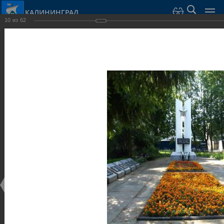
КАЛИНИНГРАД
10
из
62
Город Калининград
›
Город
›
Фотогалерея
›
Калининград
›
Скульптуры и мемориалы
Скульптуры и мемориалы
Скульптуры и мемориалы
25.02.2014