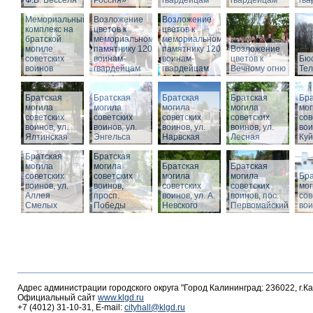
Ф.В. Бесселя
Россия»
гвардейцам
гвардейцам
гв
Мемориальный
Возложение
Возложение
комплекс на
цветов к
цветов к
братской
мемориальному
мемориальному
могиле
памятнику 1200
памятнику 1200
Возложение
советских
воинам-
воинам-
цветов к
Бюс
воинов
гвардейцам
гвардейцам
Вечному огню
Те
Братская
Братская
Братская
Братская
Бра
могила
могила
могила
могила
мог
советских
советских
советских
советских
сов
воинов, ул.
воинов, ул.
воинов, ул.
воинов, ул.
вои
Ялтинская
Энгельса
Нарвская
Лесная
Ку
Братская
Братская
могила
могила
Братская
Братская
советских
советских
могила
могила
Бра
воинов, ул.
воинов,
советских
советских
мог
Аллея
просп.
воинов, ул. А.
воинов, пос.
сов
Смелых
Победы
Невского
Первомайский
вои
Адрес администрации городского округа "Город Калининград: 236022, г.К
Официальный сайт
www.klgd.ru
+7 (4012) 31-10-31, E-mail:
cityhall@klgd.ru