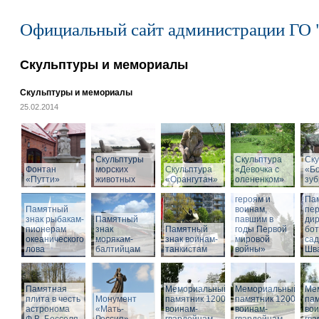
Официальный сайт администрации ГО 
Скульптуры и мемориалы
Скульптуры и мемориалы
25.02.2014
Скульптуры
Скульптура
Ску
Фонтан
морских
Скульптура
«Девочка с
«Б
«Путти»
животных
«Орангутан»
олененком»
Памятник
зу
«Российским
героям и
Па
Памятный
воинам,
пе
знак рыбакам-
Памятный
павшим в
дир
пионерам
знак
Памятный
годы Первой
бот
океанического
морякам-
знак воинам-
мировой
са
лова
балтийцам
танкистам
войны»
Шва
Памятная
Мемориальный
Мемориальный
Ме
плита в честь
Монумент
памятник 1200
памятник 1200
пам
астронома
«Мать-
воинам-
воинам-
вои