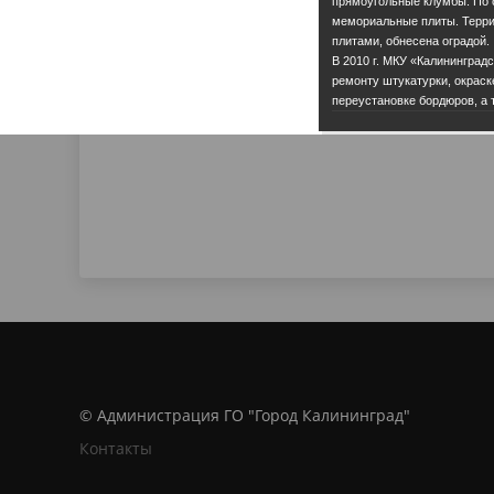
прямоугольные клумбы. По 
мемориальные плиты. Терри
плитами, обнесена оградой.
В 2010 г. МКУ «Калининград
ремонту штукатурки, окраск
переустановке бордюров, а 
© Администрация ГО "Город Калининград"
Контакты