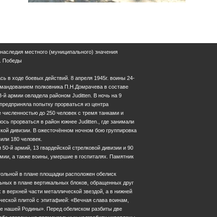
 наследия местного (муниципального) значения
п. Победы
сь в ходе боевых действий. 8 апреля 1945г. воины 24-
омандованием полковника П.Н.Домрачева в составе
3-й армии овладела районом Juditten. В ночь на 9
предприняла попытку прорваться из центра
е численностью до 250 человек с тремя танками и
ь прорваться в район южнее Juditten., где занимали
ской дивизии. В ожесточённом ночном бою группировка
или 180 человек.
 50-й армий, 13 гвардейской стрелковой дивизии и 90
рмии, а также воины, умершие в госпиталях. Памятник
гольной в плане площадки расположен обелиск
льных в плане вертикальных блоков, обращенных друг
х в верхней части металлической звездой, а в нижней
ческой плитой с эпитафией: «Вечная слава воинам,
ье нашей Родины». Перед обелиском разбиты две