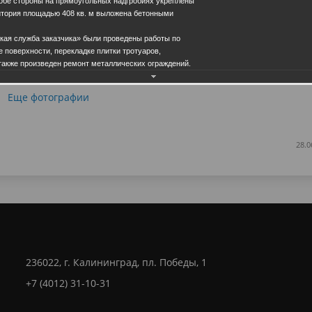
обе стороны на прямоугольных надгробиях укреплены
тория площадью 408 кв. м выложена бетонными
ская служба заказчика» были проведены работы по
е поверхности, перекладке плитки тротуаров,
также произведен ремонт металлических ограждений.
Еще фотографии
28.0
236022, г. Калининград, пл. Победы, 1
+7 (4012) 31-10-31