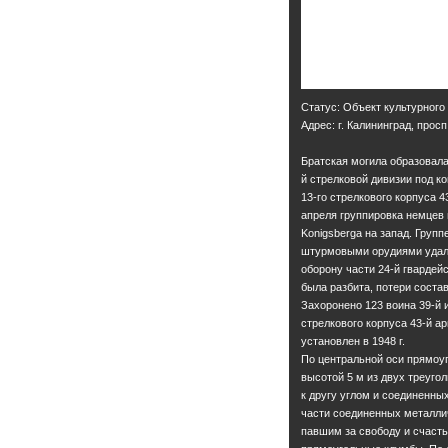
Статус: Объект культурного
Адрес: г. Калининград, прос
Братская могила образовала
й стрелковой дивизии под к
13-го стрелкового корпуса 4
апреля группировка немцев 
Konigsbergа на запад. Групп
штурмовыми орудиями удалос
оборону части 24-й гвардей
была разбита, потери состав
Захоронено 123 воина 39-й и
стрелкового корпуса 43-й а
установлен в 1948 г.
По центральной оси прямоу
высотой 5 м из двух треуго
к другу углом и соединенны
части соединенных металли
павшим за свободу и счаст