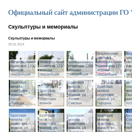
Официальный сайт администрации ГО 
Скульптуры и мемориалы
Скульптуры и мемориалы
25.02.2014
Возложение
Во
цветов к
цве
Мемориальный
Мемориальный
Мемориальный
мемориальному
ме
памятник 1200
памятник 1200
памятник 1200
памятнику 1200
пам
воинам-
воинам-
воинам-
воинам-
вои
гвардейцам
гвардейцам
гвардейцам
гвардейцам
гв
Бра
Братская
Братская
мог
могила
могила
Братская
сов
советских
Братская
советских
могила
вои
воинов,
могила
воинов, ул.
советских
Гер
просп.
советских
Аллея
воинов, ул.
на
Победы
воинов
Смелых
Герцена
гос
Братская
Братская
Братская
Братская
Бюс
могила
могила
могила
могила
Сов
советских
советских
советских
советских
гва
воинов, ул.
воинов, ул.
воинов, ул.
Мемориальный
воинов, ул.
лей