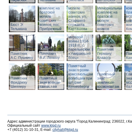
Нарвская
Тельмана
Энгельса
комплекс на
Ялтинская
Кос
Мемориальный
братской
Ме
комплекс на
могиле
Мемориальный
ком
братской
советских
комплекс на
бра
могиле
воинов, ул.
братской
мог
советских
Старшего
Памятник
могиле
сов
Бюст Э.
воинов, пос.
сержанта
воинам,
советских
вои
Тельмана
Прибрежный
Карташова
погибшим в
воинов
Ко
годы Первой
мировой
войны 1914-
1918 гг., с
барельефом
Памятник
Памятник
Памятник
«Умирающий
Герману
Пам
А.С. Пушкину
В.И. Ленину
боец»
Клаассу
Кан
Памятный
знак героям-
комсомольцам,
Памятный
Па
Памятник
Памятный
погибшим при
знак
зна
Фридриху
знак воинам-
штурме
землякам-
мор
Шиллеру
танкистам
Кенигсберга
космонавтам
ба
Адрес администрации городского округа "Город Калининград: 236022, г.К
Официальный сайт
www.klgd.ru
+7 (4012) 31-10-31, E-mail:
cityhall@klgd.ru