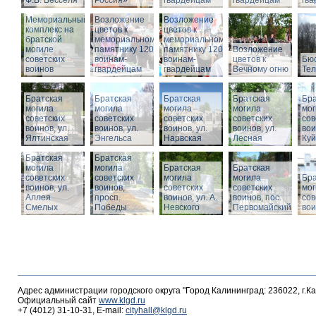
Ф.В. Бесселя
Россия»
гвардейцам
гвардейцам
гв
Мемориальный
Возложение
Возложение
комплекс на
цветов к
цветов к
братской
мемориальному
мемориальному
могиле
памятнику 1200
памятнику 1200
Возложение
советских
воинам-
воинам-
цветов к
Бюс
воинов
гвардейцам
гвардейцам
Вечному огню
Те
Братская
Братская
Братская
Братская
Бра
могила
могила
могила
могила
мог
советских
советских
советских
советских
сов
воинов, ул.
воинов, ул.
воинов, ул.
воинов, ул.
вои
Ялтинская
Энгельса
Нарвская
Лесная
Ку
Братская
Братская
могила
могила
Братская
Братская
советских
советских
могила
могила
Бра
воинов, ул.
воинов,
советских
советских
мог
Аллея
просп.
воинов, ул. А.
воинов, пос.
сов
Смелых
Победы
Невского
Первомайский
вои
Адрес администрации городского округа "Город Калининград: 236022, г.К
Официальный сайт
www.klgd.ru
+7 (4012) 31-10-31, E-mail:
cityhall@klgd.ru