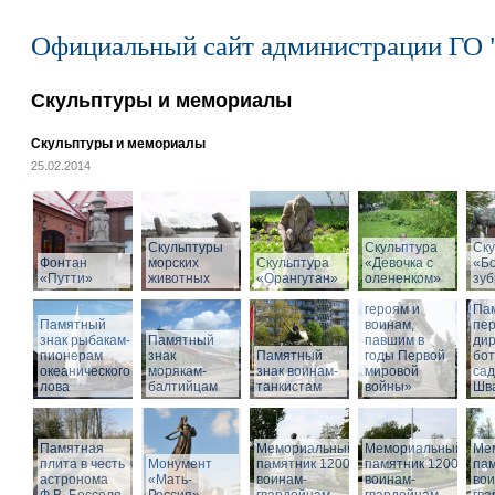
Официальный сайт администрации ГО 
Скульптуры и мемориалы
Скульптуры и мемориалы
25.02.2014
Скульптуры
Скульптура
Ску
Фонтан
морских
Скульптура
«Девочка с
«Б
«Путти»
животных
«Орангутан»
олененком»
Памятник
зу
«Российским
героям и
Па
Памятный
воинам,
пе
знак рыбакам-
Памятный
павшим в
дир
пионерам
знак
Памятный
годы Первой
бот
океанического
морякам-
знак воинам-
мировой
са
лова
балтийцам
танкистам
войны»
Шва
Памятная
Мемориальный
Мемориальный
Ме
плита в честь
Монумент
памятник 1200
памятник 1200
пам
астронома
«Мать-
воинам-
воинам-
вои