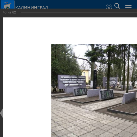
КАЛИНИНГРАД
46
из
62
Город Калининград
›
Город
›
Фотогалерея
›
Калининград
›
Скульптуры и мемориалы
Скульптуры и мемориалы
Скульптуры и мемориалы
25.02.2014