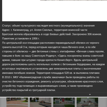
Статус: объект культурного наследия местного (муниципального) значения
Адрес: г. Калининград, ул. Аллея Смелых, территория воинской части
Братская могила образовалась в ходе боевых действий. Захоронено 306 воинов.
Памятник установлен в 1956 г.
По центральной оси площадки расположен пирамидальный обелиск из черного
гранита высотой 3 м, перед которым находится чаша Вечного огня, а по обе
стороны от обелиска — две бетонные стены с эпитафиями: «Вечная слава героям,
павшим в боях за нашу Советскую Родину», «Здесь похоронены воины советской
армии, павшие при штурме города-крепости Kенигсберг». Вдоль центральной
дороги расположены шесть могильных холмов с бетонными бордюрами, на каждом
из которых вертикально установлены две мемориальные плиты с высеченными
именами погибших воинов. Территория площадью 528 кв. м выложена плитами.
В 2010 г. МКУ «Калининградская служба заказчика» были проведены работы по
очистке бетонного ограждения, ремонту штукатурки, обновлению красочного слоя,
устройству подстилающих и выравнивающих слоев, а также произведено
устройство покрытий из тротуарной плитки.