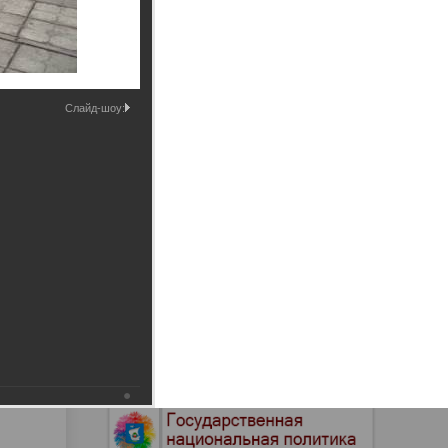
Промышленные здания и
сооружения
Мосты
Слайд-шоу: