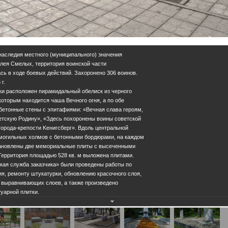
 наследия местного (муниципального) значения
Аллея Смелых, территория воинской части
сь в ходе боевых действий. Захоронено 306 воинов.
г.
ки расположен пирамидальный обелиск из черного
которым находится чаша Вечного огня, а по обе
бетонные стены с эпитафиями: «Вечная слава героям,
етскую Родину», «Здесь похоронены воины советской
орода-крепости Kенигсберг». Вдоль центральной
могильных холмов с бетонными бордюрами, на каждом
тановлены две мемориальные плиты с высеченными
Территория площадью 528 кв. м выложена плитами.
ская служба заказчика» были проведены работы по
ия, ремонту штукатурки, обновлению красочного слоя,
 выравнивающих слоев, а также произведено
туарной плитки.