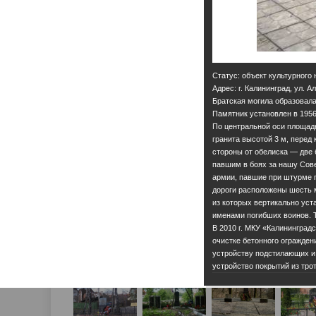
Статус: объект культурного
Адрес: г. Калининград, ул. 
Братская могила образовала
Памятник установлен в 1956 
По центральной оси площад
гранита высотой 3 м, перед 
стороны от обелиска — две 
павшим в боях за нашу Сов
армии, павшие при штурме г
дороги расположены шесть 
из которых вертикально ус
именами погибших воинов. 
В 2010 г. МКУ «Калининград
очистке бетонного огражден
устройству подстилающих и
устройство покрытий из тро