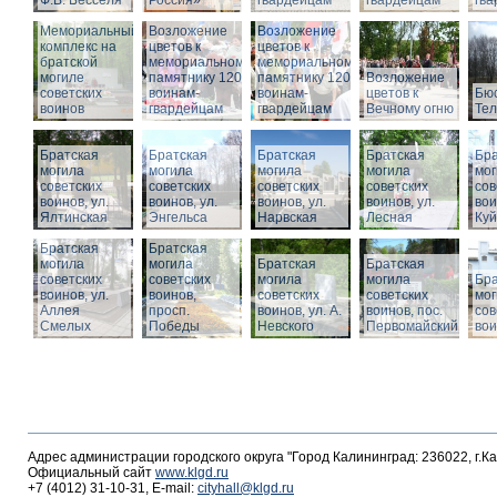
Ф.В. Бесселя
Россия»
гвардейцам
гвардейцам
гв
Мемориальный
Возложение
Возложение
комплекс на
цветов к
цветов к
братской
мемориальному
мемориальному
могиле
памятнику 1200
памятнику 1200
Возложение
советских
воинам-
воинам-
цветов к
Бюс
воинов
гвардейцам
гвардейцам
Вечному огню
Те
Братская
Братская
Братская
Братская
Бра
могила
могила
могила
могила
мог
советских
советских
советских
советских
сов
воинов, ул.
воинов, ул.
воинов, ул.
воинов, ул.
вои
Ялтинская
Энгельса
Нарвская
Лесная
Ку
Братская
Братская
могила
могила
Братская
Братская
советских
советских
могила
могила
Бра
воинов, ул.
воинов,
советских
советских
мог
Аллея
просп.
воинов, ул. А.
воинов, пос.
сов
Смелых
Победы
Невского
Первомайский
вои
Адрес администрации городского округа "Город Калининград: 236022, г.К
Официальный сайт
www.klgd.ru
+7 (4012) 31-10-31, E-mail:
cityhall@klgd.ru