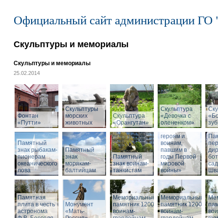
Официальный сайт администрации ГО 
Скульптуры и мемориалы
Скульптуры и мемориалы
25.02.2014
Скульптуры
Скульптура
Ску
Фонтан
морских
Скульптура
«Девочка с
«Б
«Путти»
животных
«Орангутан»
олененком»
Памятник
зу
«Российским
героям и
Па
Памятный
воинам,
пе
знак рыбакам-
Памятный
павшим в
дир
пионерам
знак
Памятный
годы Первой
бот
океанического
морякам-
знак воинам-
мировой
са
лова
балтийцам
танкистам
войны»
Шва
Памятная
Мемориальный
Мемориальный
Ме
плита в честь
Монумент
памятник 1200
памятник 1200
пам
астронома
«Мать-
воинам-
воинам-
вои