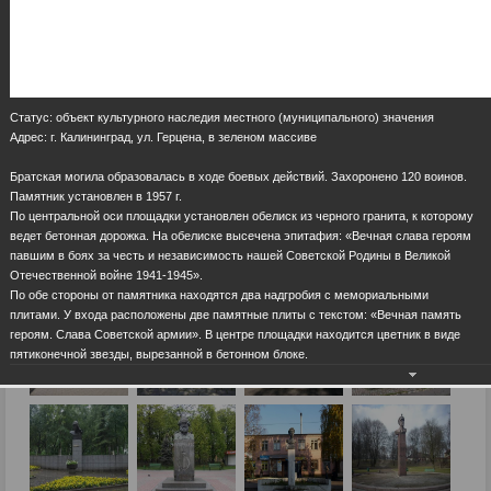
Статус: объект культурного наследия местного (муниципального) значения
Адрес: г. Калининград, ул. Герцена, в зеленом массиве
Братская могила образовалась в ходе боевых действий. Захоронено 120 воинов.
Памятник установлен в 1957 г.
По центральной оси площадки установлен обелиск из черного гранита, к которому
ведет бетонная дорожка. На обелиске высечена эпитафия: «Вечная слава героям
павшим в боях за честь и независимость нашей Советской Родины в Великой
Отечественной войне 1941-1945».
По обе стороны от памятника находятся два надгробия с мемориальными
плитами. У входа расположены две памятные плиты с текстом: «Вечная память
героям. Слава Советской армии». В центре площадки находится цветник в виде
пятиконечной звезды, вырезанной в бетонном блоке.