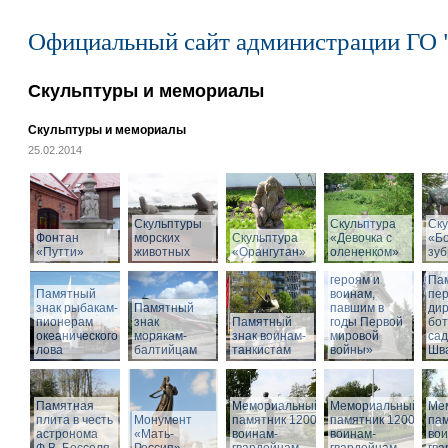
Официальный сайт администрации ГО 
Скульптуры и мемориалы
Скульптуры и мемориалы
25.02.2014
Скульптуры
Скульптура
Ску
Фонтан
морских
Скульптура
«Девочка с
«Б
«Путти»
животных
«Орангутан»
олененком»
Памятник
зу
«Российским
героям и
Па
Памятный
воинам,
пе
знак рыбакам-
Памятный
павшим в
дир
пионерам
знак
Памятный
годы Первой
бот
океанического
морякам-
знак воинам-
мировой
са
лова
балтийцам
танкистам
войны»
Шва
Памятная
Мемориальный
Мемориальный
Ме
плита в честь
Монумент
памятник 1200
памятник 1200
пам
астронома
«Мать-
воинам-
воинам-
вои