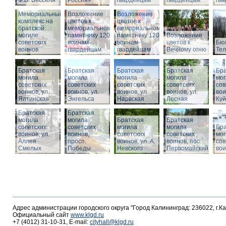
Ф.В. Бесселя
Россия»
гвардейцам
гвардейцам
гв
Мемориальный
Возложение
Возложение
комплекс на
цветов к
цветов к
братской
мемориальному
мемориальному
могиле
памятнику 1200
памятнику 1200
Возложение
советских
воинам-
воинам-
цветов к
Бюс
воинов
гвардейцам
гвардейцам
Вечному огню
Те
Братская
Братская
Братская
Братская
Бра
могила
могила
могила
могила
мог
советских
советских
советских
советских
сов
воинов, ул.
воинов, ул.
воинов, ул.
воинов, ул.
вои
Ялтинская
Энгельса
Нарвская
Лесная
Ку
Братская
Братская
могила
могила
Братская
Братская
советских
советских
могила
могила
Бра
воинов, ул.
воинов,
советских
советских
мог
Аллея
просп.
воинов, ул. А.
воинов, пос.
сов
Смелых
Победы
Невского
Первомайский
вои
Адрес администрации городского округа "Город Калининград: 236022, г.К
Официальный сайт
www.klgd.ru
+7 (4012) 31-10-31, E-mail:
cityhall@klgd.ru