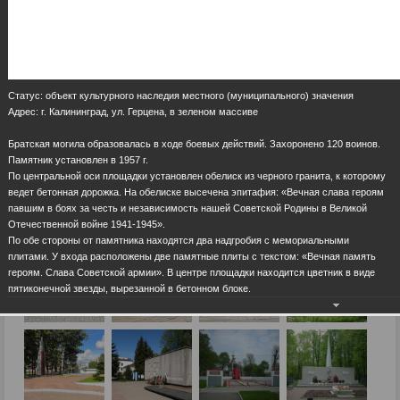
Статус: объект культурного наследия местного (муниципального) значения
Адрес: г. Калининград, ул. Герцена, в зеленом массиве
Братская могила образовалась в ходе боевых действий. Захоронено 120 воинов.
Памятник установлен в 1957 г.
По центральной оси площадки установлен обелиск из черного гранита, к которому
ведет бетонная дорожка. На обелиске высечена эпитафия: «Вечная слава героям
павшим в боях за честь и независимость нашей Советской Родины в Великой
Отечественной войне 1941-1945».
По обе стороны от памятника находятся два надгробия с мемориальными
плитами. У входа расположены две памятные плиты с текстом: «Вечная память
героям. Слава Советской армии». В центре площадки находится цветник в виде
пятиконечной звезды, вырезанной в бетонном блоке.