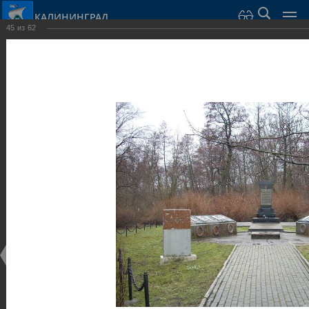
КАЛИНИНГРАД
45
из
62
Город Калининград
›
Город
›
Фотогалерея
›
Калининград
›
Скульптуры и мемориалы
Скульптуры и мемориалы
Скульптуры и мемориалы
25.02.2014