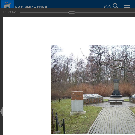
КАЛИНИНГРАД
13
из
62
Город Калининград
›
Город
›
Фотогалерея
›
Калининград
›
Скульптуры и мемориалы
Скульптуры и мемориалы
Скульптуры и мемориалы
25.02.2014