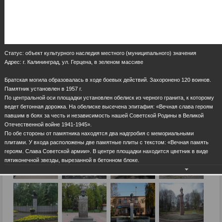
Статус: объект культурного наследия местного (муниципального) значения
Адрес: г. Калининград, ул. Герцена, в зеленом массиве
Братская могила образовалась в ходе боевых действий. Захоронено 120 воинов.
Памятник установлен в 1957 г.
По центральной оси площадки установлен обелиск из черного гранита, к которому
ведет бетонная дорожка. На обелиске высечена эпитафия: «Вечная слава героям
павшим в боях за честь и независимость нашей Советской Родины в Великой
Отечественной войне 1941-1945».
По обе стороны от памятника находятся два надгробия с мемориальными
плитами. У входа расположены две памятные плиты с текстом: «Вечная память
героям. Слава Советской армии». В центре площадки находится цветник в виде
пятиконечной звезды, вырезанной в бетонном блоке.