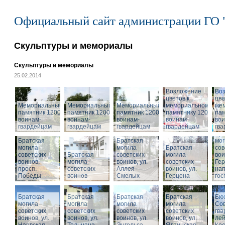
Официальный сайт администрации ГО 
Скульптуры и мемориалы
Скульптуры и мемориалы
25.02.2014
Возложение
Во
цветов к
цве
Мемориальный
Мемориальный
Мемориальный
мемориальному
ме
памятник 1200
памятник 1200
памятник 1200
памятнику 1200
пам
воинам-
воинам-
воинам-
воинам-
вои
гвардейцам
гвардейцам
гвардейцам
гвардейцам
гв
Бра
Братская
Братская
мог
могила
могила
Братская
сов
советских
Братская
советских
могила
вои
воинов,
могила
воинов, ул.
советских
Гер
просп.
советских
Аллея
воинов, ул.
на
Победы
воинов
Смелых
Герцена
гос
Братская
Братская
Братская
Братская
Бюс
могила
могила
могила
могила
Сов
советских
советских
советских
советских
гва
воинов, ул.
воинов, ул.
воинов, ул.
Мемориальный
воинов, ул.
лей