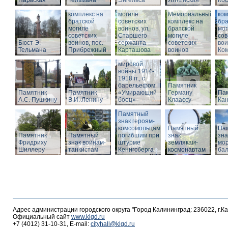
Нарвская
Тельмана
Энгельса
комплекс на
Ялтинская
Кос
Мемориальный
братской
Ме
комплекс на
могиле
Мемориальный
ком
братской
советских
комплекс на
бра
могиле
воинов, ул.
братской
мог
советских
Старшего
Памятник
могиле
сов
Бюст Э.
воинов, пос.
сержанта
воинам,
советских
вои
Тельмана
Прибрежный
Карташова
погибшим в
воинов
Ко
годы Первой
мировой
войны 1914-
1918 гг., с
барельефом
Памятник
Памятник
Памятник
«Умирающий
Герману
Пам
А.С. Пушкину
В.И. Ленину
боец»
Клаассу
Кан
Памятный
знак героям-
комсомольцам,
Памятный
Па
Памятник
Памятный
погибшим при
знак
зна
Фридриху
знак воинам-
штурме
землякам-
мор
Шиллеру
танкистам
Кенигсберга
космонавтам
ба
Адрес администрации городского округа "Город Калининград: 236022, г.К
Официальный сайт
www.klgd.ru
+7 (4012) 31-10-31, E-mail:
cityhall@klgd.ru