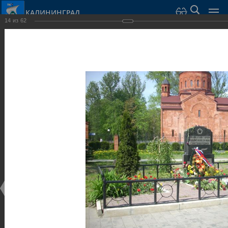
КАЛИНИНГРАД
14
из
62
Город Калининград
›
Город
›
Фотогалерея
›
Калининград
›
Скульптуры и мемориалы
Скульптуры и мемориалы
Скульптуры и мемориалы
25.02.2014