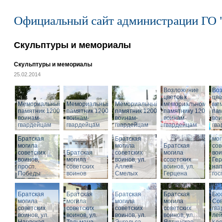
Официальный сайт администрации ГО 
Скульптуры и мемориалы
Скульптуры и мемориалы
25.02.2014
Возложение
Во
цветов к
цве
Мемориальный
Мемориальный
Мемориальный
мемориальному
ме
памятник 1200
памятник 1200
памятник 1200
памятнику 1200
пам
воинам-
воинам-
воинам-
воинам-
вои
гвардейцам
гвардейцам
гвардейцам
гвардейцам
гв
Бра
Братская
Братская
мог
могила
могила
Братская
сов
советских
Братская
советских
могила
вои
воинов,
могила
воинов, ул.
советских
Гер
просп.
советских
Аллея
воинов, ул.
на
Победы
воинов
Смелых
Герцена
гос
Братская
Братская
Братская
Братская
Бюс
могила
могила
могила
могила
Сов
советских
советских
советских
советских
гва
воинов, ул.
воинов, ул.
воинов, ул.
Мемориальный
воинов, ул.
лей