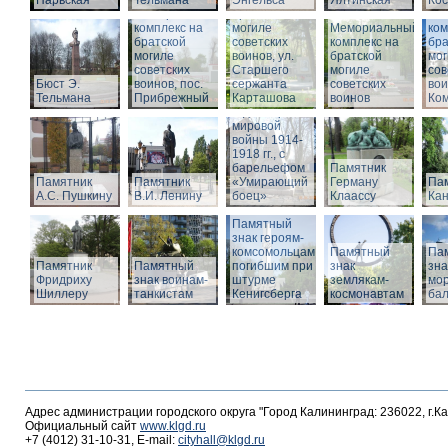
Нарвская
Тельмана
Энгельса
комплекс на
Ялтинская
Кос
Мемориальный
братской
Ме
комплекс на
могиле
Мемориальный
ком
братской
советских
комплекс на
бра
могиле
воинов, ул.
братской
мог
советских
Старшего
Памятник
могиле
сов
Бюст Э.
воинов, пос.
сержанта
воинам,
советских
вои
Тельмана
Прибрежный
Карташова
погибшим в
воинов
Ко
годы Первой
мировой
войны 1914-
1918 гг., с
барельефом
Памятник
Памятник
Памятник
«Умирающий
Герману
Пам
А.С. Пушкину
В.И. Ленину
боец»
Клаассу
Кан
Памятный
знак героям-
комсомольцам,
Памятный
Па
Памятник
Памятный
погибшим при
знак
зна
Фридриху
знак воинам-
штурме
землякам-
мор
Шиллеру
танкистам
Кенигсберга
космонавтам
ба
Адрес администрации городского округа "Город Калининград: 236022, г.К
Официальный сайт
www.klgd.ru
+7 (4012) 31-10-31, E-mail:
cityhall@klgd.ru