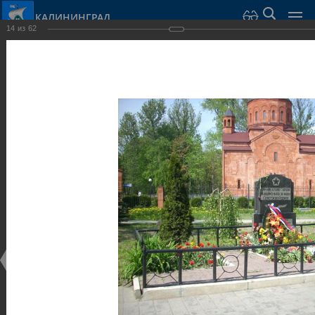
КАЛИНИНГРАД
14
из
62
Город Калининград
›
Город
›
Фотогалерея
›
Калининград
›
Скульптуры и мемориалы
Скульптуры и мемориалы
Скульптуры и мемориалы
25.02.2014