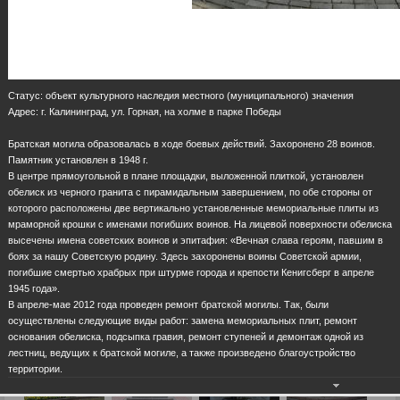
Статус: объект культурного наследия местного (муниципального) значения
Адрес: г. Калининград, ул. Горная, на холме в парке Победы
Братская могила образовалась в ходе боевых действий. Захоронено 28 воинов.
Памятник установлен в 1948 г.
В центре прямоугольной в плане площадки, выложенной плиткой, установлен
обелиск из черного гранита с пирамидальным завершением, по обе стороны от
которого расположены две вертикально установленные мемориальные плиты из
мраморной крошки с именами погибших воинов. На лицевой поверхности обелиска
высечены имена советских воинов и эпитафия: «Вечная слава героям, павшим в
боях за нашу Советскую родину. Здесь захоронены воины Советской армии,
погибшие смертью храбрых при штурме города и крепости Кенигсберг в апреле
1945 года».
В апреле-мае 2012 года проведен ремонт братской могилы. Так, были
осуществлены следующие виды работ: замена мемориальных плит, ремонт
основания обелиска, подсыпка гравия, ремонт ступеней и демонтаж одной из
лестниц, ведущих к братской могиле, а также произведено благоустройство
территории.