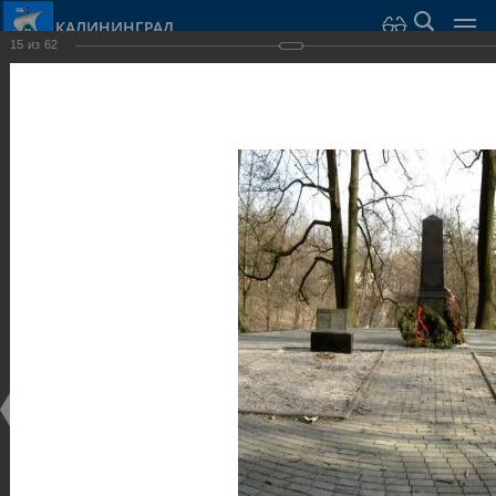
КАЛИНИНГРАД
15
из
62
Город Калининград
›
Город
›
Фотогалерея
›
Калининград
›
Скульптуры и мемориалы
Скульптуры и мемориалы
Скульптуры и мемориалы
25.02.2014