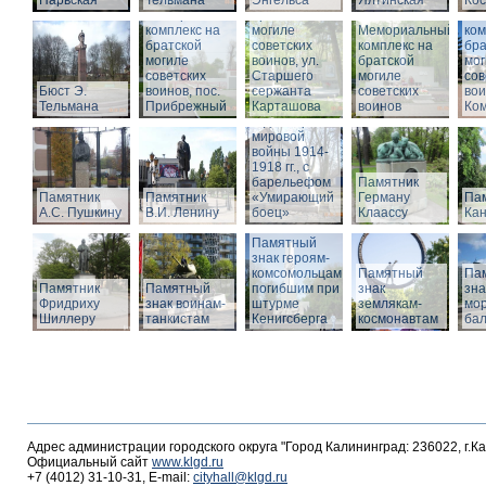
Нарвская
Тельмана
Энгельса
комплекс на
Ялтинская
Кос
Мемориальный
братской
Ме
комплекс на
могиле
Мемориальный
ком
братской
советских
комплекс на
бра
могиле
воинов, ул.
братской
мог
советских
Старшего
Памятник
могиле
сов
Бюст Э.
воинов, пос.
сержанта
воинам,
советских
вои
Тельмана
Прибрежный
Карташова
погибшим в
воинов
Ко
годы Первой
мировой
войны 1914-
1918 гг., с
барельефом
Памятник
Памятник
Памятник
«Умирающий
Герману
Пам
А.С. Пушкину
В.И. Ленину
боец»
Клаассу
Кан
Памятный
знак героям-
комсомольцам,
Памятный
Па
Памятник
Памятный
погибшим при
знак
зна
Фридриху
знак воинам-
штурме
землякам-
мор
Шиллеру
танкистам
Кенигсберга
космонавтам
ба
Адрес администрации городского округа "Город Калининград: 236022, г.К
Официальный сайт
www.klgd.ru
+7 (4012) 31-10-31, E-mail:
cityhall@klgd.ru