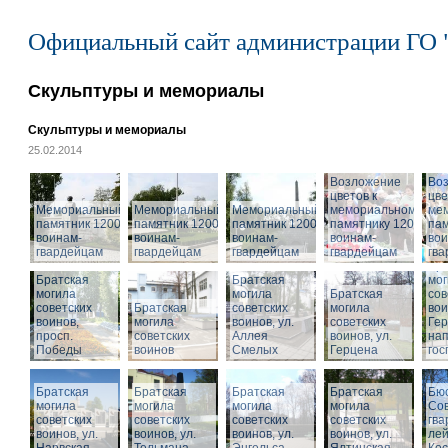
Официальный сайт администрации ГО 
Скульптуры и мемориалы
Скульптуры и мемориалы
25.02.2014
Возложение
Во
цветов к
цве
Мемориальный
Мемориальный
Мемориальный
мемориальному
ме
памятник 1200
памятник 1200
памятник 1200
памятнику 1200
пам
воинам-
воинам-
воинам-
воинам-
вои
гвардейцам
гвардейцам
гвардейцам
гвардейцам
гв
Бра
Братская
Братская
мог
могила
могила
Братская
сов
советских
Братская
советских
могила
вои
воинов,
могила
воинов, ул.
советских
Гер
просп.
советских
Аллея
воинов, ул.
на
Победы
воинов
Смелых
Герцена
гос
Братская
Братская
Братская
Братская
Бюс
могила
могила
могила
могила
Сов
советских
советских
советских
советских
гва
воинов, ул.
воинов, ул.
воинов, ул.
Мемориальный
воинов, ул.
лей