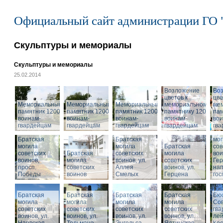
Официальный сайт администрации ГО 
Скульптуры и мемориалы
Скульптуры и мемориалы
25.02.2014
Возложение
Во
цветов к
цве
Мемориальный
Мемориальный
Мемориальный
мемориальному
ме
памятник 1200
памятник 1200
памятник 1200
памятнику 1200
пам
воинам-
воинам-
воинам-
воинам-
вои
гвардейцам
гвардейцам
гвардейцам
гвардейцам
гв
Бра
Братская
Братская
мог
могила
могила
Братская
сов
советских
Братская
советских
могила
вои
воинов,
могила
воинов, ул.
советских
Гер
просп.
советских
Аллея
воинов, ул.
на
Победы
воинов
Смелых
Герцена
гос
Братская
Братская
Братская
Братская
Бюс
могила
могила
могила
могила
Сов
советских
советских
советских
советских
гва
воинов, ул.
воинов, ул.
воинов, ул.
Мемориальный
воинов, ул.
лей