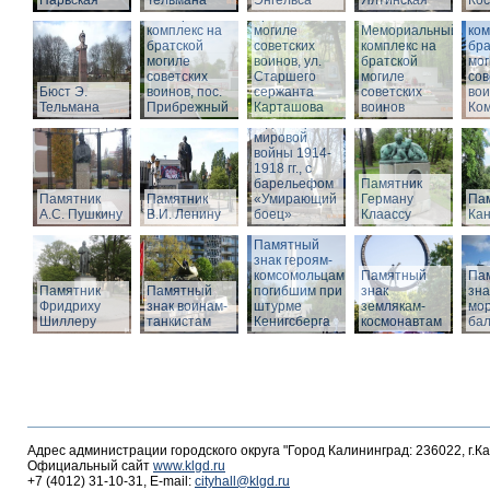
Нарвская
Тельмана
Энгельса
комплекс на
Ялтинская
Кос
Мемориальный
братской
Ме
комплекс на
могиле
Мемориальный
ком
братской
советских
комплекс на
бра
могиле
воинов, ул.
братской
мог
советских
Старшего
Памятник
могиле
сов
Бюст Э.
воинов, пос.
сержанта
воинам,
советских
вои
Тельмана
Прибрежный
Карташова
погибшим в
воинов
Ко
годы Первой
мировой
войны 1914-
1918 гг., с
барельефом
Памятник
Памятник
Памятник
«Умирающий
Герману
Пам
А.С. Пушкину
В.И. Ленину
боец»
Клаассу
Кан
Памятный
знак героям-
комсомольцам,
Памятный
Па
Памятник
Памятный
погибшим при
знак
зна
Фридриху
знак воинам-
штурме
землякам-
мор
Шиллеру
танкистам
Кенигсберга
космонавтам
ба
Адрес администрации городского округа "Город Калининград: 236022, г.К
Официальный сайт
www.klgd.ru
+7 (4012) 31-10-31, E-mail:
cityhall@klgd.ru