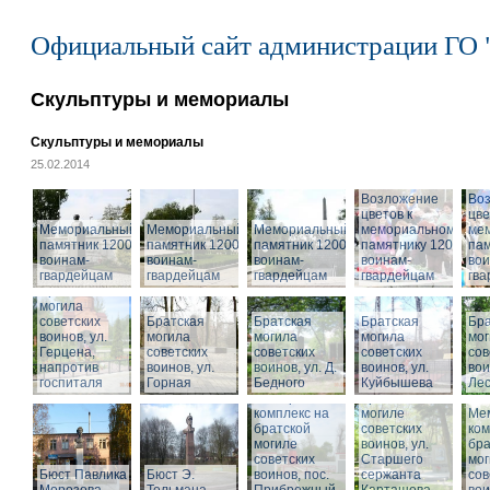
Официальный сайт администрации ГО 
Скульптуры и мемориалы
Скульптуры и мемориалы
25.02.2014
Возложение
Во
цветов к
цве
Мемориальный
Мемориальный
Мемориальный
мемориальному
ме
памятник 1200
памятник 1200
памятник 1200
памятнику 1200
пам
воинам-
воинам-
воинам-
воинам-
вои
гвардейцам
гвардейцам
гвардейцам
гвардейцам
гв
Братская
могила
советских
Братская
Братская
Братская
Бра
воинов, ул.
могила
могила
могила
мог
Герцена,
советских
советских
советских
сов
напротив
воинов, ул.
воинов, ул. Д.
воинов, ул.
Мемориальный
вои
госпиталя
Горная
Бедного
Куйбышева
комплекс на
Ле
Мемориальный
братской
комплекс на
могиле
Ме
братской
советских
ком
могиле
воинов, ул.
бра
советских
Старшего
мог
Бюст Павлика
Бюст Э.
воинов, пос.
сержанта
сов