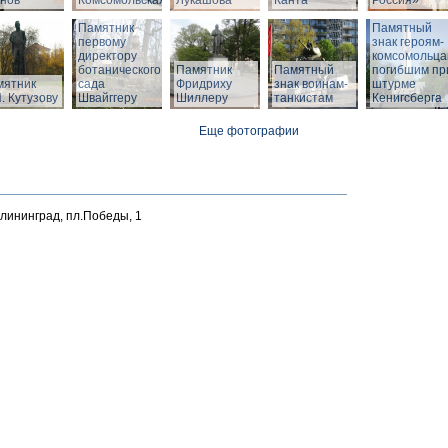
нов
Комсомольская
Лукашова
Канта
Россия»
Памятник
Памятный
первому
знак героям-
директору
комсомольца
ботанического
Памятник
Памятный
погибшим пр
мятник
сада
Фридриху
знак воинам-
штурме
. Кутузову
Швайггеру
Шиллеру
танкистам
Кенигсберга
Еще фотографии
алининград, пл.Победы, 1