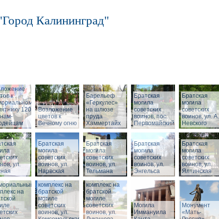
"Город Калининград"
зложение
тов к
Барельеф
Братская
Братская
мориальному
«Геркулес»
могила
могила
ятнику 1200
Возложение
на шлюзе
советских
советских
нам-
цветов к
пруда
воинов, пос.
воинов, ул. А.
ардейцам
Вечному огню
Хаммертайх
Первомайский
Невского
тская
Братская
Братская
Братская
Братская
ила
могила
могила
могила
могила
етских
советских
советских
советских
советских
нов, ул.
воинов, ул.
воинов, ул.
воинов, ул.
воинов, ул.
сная
Нарвская
Тельмана
Энгельса
Ялтинская
Мемориальный
Мемориальный
мориальный
комплекс на
комплекс на
плекс на
братской
братской
тской
могиле
могиле
иле
советских
советских
Могила
Монумент
етских
воинов, ул.
воинов, ул.
Иммануила
«Мать-