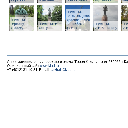
Морозова
Тельмана
Прибрежный
Карташова
вои
Памятник
летчикам дважды
Памятник
Краснознаменного
Герману
Памятник И.
Балтийского
Памятник
Па
Клаассу
Канту
флота
М.И Калинину
М.И
Адрес администрации городского округа "Город Калининград: 236022, г.К
Официальный сайт
www.klgd.ru
+7 (4012) 31-10-31, E-mail:
cityhall@klgd.ru