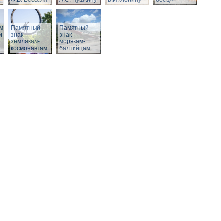
Ф.В. Бесселя
А.С. Пушкину
В.И. Ленину
боец»
м,
Памятный
Памятный
и
знак
знак
землякам-
морякам-
космонавтам
балтийцам