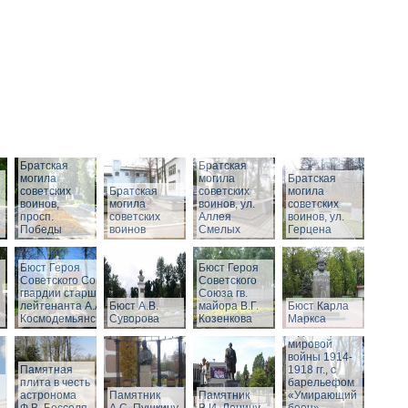
Братская
Братская
могила
могила
Братская
советских
Братская
советских
могила
воинов,
могила
воинов, ул.
советских
просп.
советских
Аллея
воинов, ул.
Победы
воинов
Смелых
Герцена
Бюст Героя
Бюст Героя
Советского Союза
Советского
гвардии старшего
Союза гв.
Памятник
лейтенанта А.А.
Бюст А.В.
майора В.Г.
Бюст Карла
воинам,
Космодемьянского
Суворова
Козенкова
Маркса
погибшим в
годы Первой
мировой
войны 1914-
Памятная
1918 гг., с
плита в честь
барельефом
астронома
Памятник
Памятник
«Умирающий