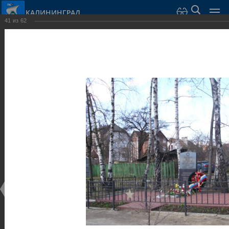
КАЛИНИНГРАД
41
из
62
Город Калининград
›
Город
›
Фотогалерея
›
Калининград
›
Скульптуры и мемориалы
Скульптуры и мемориалы
Скульптуры и мемориалы
25.02.2014