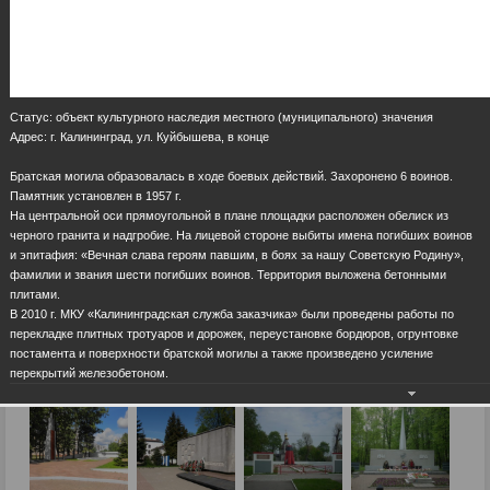
Статус: объект культурного наследия местного (муниципального) значения
Адрес: г. Калининград, ул. Куйбышева, в конце
Братская могила образовалась в ходе боевых действий. Захоронено 6 воинов.
Памятник установлен в 1957 г.
На центральной оси прямоугольной в плане площадки расположен обелиск из
черного гранита и надгробие. На лицевой стороне выбиты имена погибших воинов
и эпитафия: «Вечная слава героям павшим, в боях за нашу Советскую Родину»,
фамилии и звания шести погибших воинов. Территория выложена бетонными
плитами.
В 2010 г. МКУ «Калининградская служба заказчика» были проведены работы по
перекладке плитных тротуаров и дорожек, переустановке бордюров, огрунтовке
постамента и поверхности братской могилы а также произведено усиление
перекрытий железобетоном.