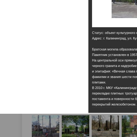
Статус: объект культурного
Адрес: г. Калининград, ул. 
Братская могила образовала
Памятник установлен в 1957 
На центральной оси прямоуг
черного гранита и надгроби
и эпитафия: «Вечная слава 
фамилии и звания шести по
плитами.
В 2010 г. МКУ «Калининград
перекладке плитных тротуар
постамента и поверхности б
перекрытий железобетоном.