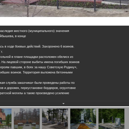
 наследия местного (муниципального) значения
Куйбышева, в конце
сь в ходе боевых действий. Захоронено 6 воинов.
г.
ольной в плане площадки расположен обелиск из
е. На лицевой стороне выбиты имена погибших воинов
героям павшим, в боях за нашу Советскую Родину»,
гибших воинов. Территория выложена бетонными
ская служба заказчика» были проведены работы по
ов и дорожек, переустановке бордюров, огрунтовке
ратской могилы а также произведено усиление