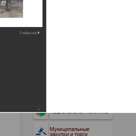
Промышленные здания и
сооружения
Мосты
Слайд-шоу: