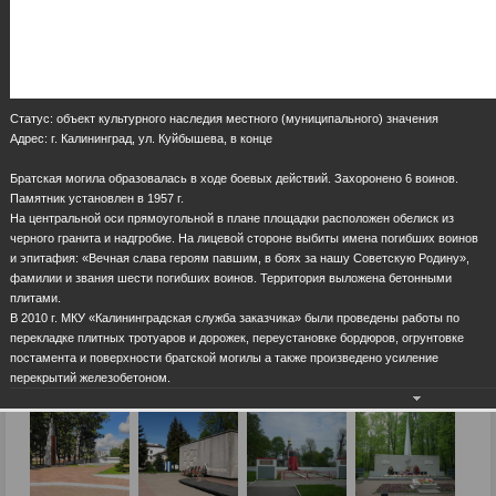
Статус: объект культурного наследия местного (муниципального) значения
Адрес: г. Калининград, ул. Куйбышева, в конце
Братская могила образовалась в ходе боевых действий. Захоронено 6 воинов.
Памятник установлен в 1957 г.
На центральной оси прямоугольной в плане площадки расположен обелиск из
черного гранита и надгробие. На лицевой стороне выбиты имена погибших воинов
и эпитафия: «Вечная слава героям павшим, в боях за нашу Советскую Родину»,
фамилии и звания шести погибших воинов. Территория выложена бетонными
плитами.
В 2010 г. МКУ «Калининградская служба заказчика» были проведены работы по
перекладке плитных тротуаров и дорожек, переустановке бордюров, огрунтовке
постамента и поверхности братской могилы а также произведено усиление
перекрытий железобетоном.