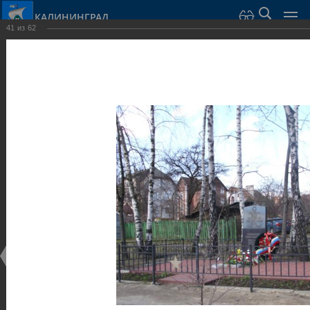
КАЛИНИНГРАД
41
из
62
Город Калининград
›
Город
›
Фотогалерея
›
Калининград
›
Скульптуры и мемориалы
Скульптуры и мемориалы
Скульптуры и мемориалы
25.02.2014