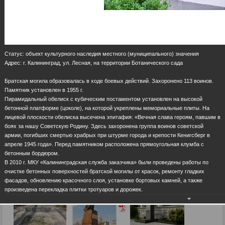
Статус: объект культурного наследия местного (муниципального) значения
Адрес: г. Калининград, ул. Лесная, на территории Ботанического сада
Братская могила образовалась в ходе боевых действий. Захоронено 113 воинов.
Памятник установлен в 1955 г.
Пирамидальный обелиск с кубическим постаментом установлен на высокой
бетонной платформе (цоколе), на которой укреплены мемориальные плиты. На
лицевой плоскости обелиска высечена эпитафия: «Вечная слава героям, павшим в
боях за нашу Советскую Родину. Здесь захоронена группа воинов советской
армии, погибших смертью храбрых при штурме города и крепости Кенигсберг в
апреле 1945 года». Перед памятником расположена прямоугольная клумба с
бетонным бордюром.
В 2010 г. МКУ «Калининградская служба заказчика» были проведены работы по
очистке бетонных поверхностей братской могилы от красок, ремонту гладких
фасадов, обновлению красочного слоя, установке бортовых камней, а также
произведена перекладка плитки тротуаров и дорожек.