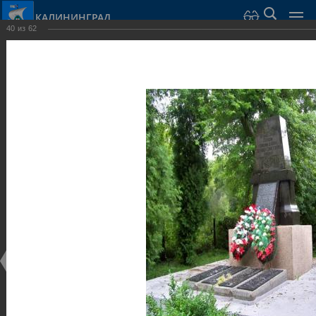
КАЛИНИНГРАД
40
из
62
Город Калининград
›
Город
›
Фотогалерея
›
Калининград
›
Скульптуры и мемориалы
Скульптуры и мемориалы
Скульптуры и мемориалы
25.02.2014