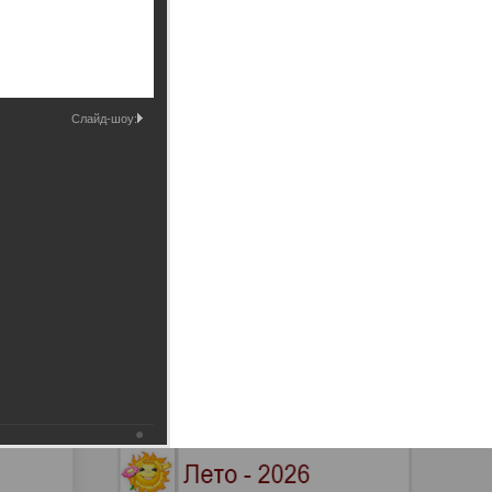
Промышленные здания и
сооружения
Мосты
Слайд-шоу: