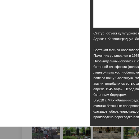
Статус: объект культурного
Адрес: г. Калининград, ул. 
Братская могила образовала
Памятник установлен в 1955 
Пирамидальный обелиск с к
бетонной платформе (цокол
лицевой плоскости обелиск
боях за нашу Советскую Род
армии, погибших смертью хр
апреле 1945 года». Перед 
бетонным бордюром.
В 2010 г. МКУ «Калининград
очистке бетонных поверхнос
фасадов, обновлению красоч
произведена перекладка пли