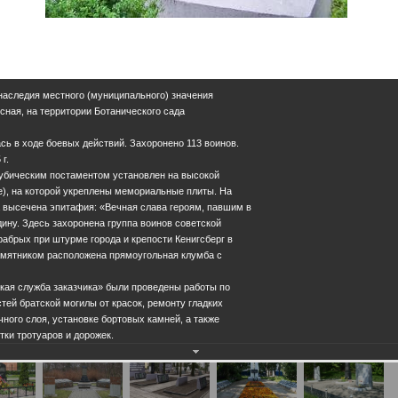
 наследия местного (муниципального) значения
Лесная, на территории Ботанического сада
сь в ходе боевых действий. Захоронено 113 воинов.
г.
убическим постаментом установлен на высокой
е), на которой укреплены мемориальные плиты. На
а высечена эпитафия: «Вечная слава героям, павшим в
ину. Здесь захоронена группа воинов советской
абрых при штурме города и крепости Кенигсберг в
памятником расположена прямоугольная клумба с
ская служба заказчика» были проведены работы по
тей братской могилы от красок, ремонту гладких
ного слоя, установке бортовых камней, а также
тки тротуаров и дорожек.