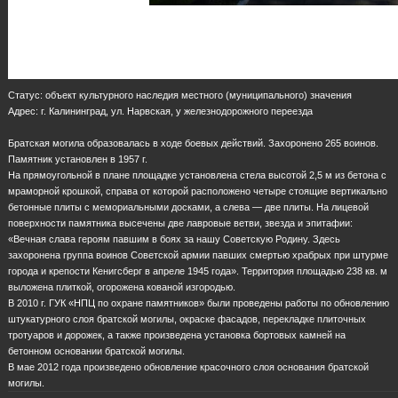
Статус: объект культурного наследия местного (муниципального) значения
Адрес: г. Калининград, ул. Нарвская, у железнодорожного переезда
Братская могила образовалась в ходе боевых действий. Захоронено 265 воинов.
Памятник установлен в 1957 г.
На прямоугольной в плане площадке установлена стела высотой 2,5 м из бетона с
мраморной крошкой, справа от которой расположено четыре стоящие вертикально
бетонные плиты с мемориальными досками, а слева — две плиты. На лицевой
поверхности памятника высечены две лавровые ветви, звезда и эпитафии:
«Вечная слава героям павшим в боях за нашу Советскую Родину. Здесь
захоронена группа воинов Советской армии павших смертью храбрых при штурме
города и крепости Кенигсберг в апреле 1945 года». Территория площадью 238 кв. м
выложена плиткой, огорожена кованой изгородью.
В 2010 г. ГУК «НПЦ по охране памятников» были проведены работы по обновлению
штукатурного слоя братской могилы, окраске фасадов, перекладке плиточных
тротуаров и дорожек, а также произведена установка бортовых камней на
бетонном основании братской могилы.
В мае 2012 года произведено обновление красочного слоя основания братской
могилы.