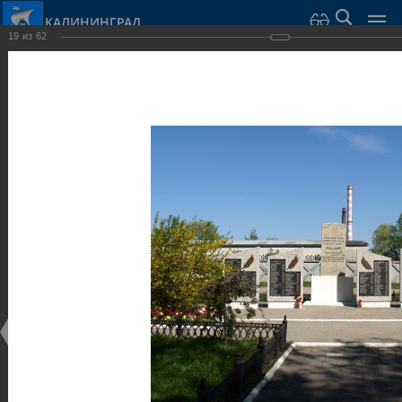
КАЛИНИНГРАД
19
из
62
Город Калининград
›
Город
›
Фотогалерея
›
Калининград
›
Скульптуры и мемориалы
Скульптуры и мемориалы
Скульптуры и мемориалы
25.02.2014