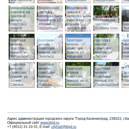
Ф.В. Бесселя
Россия»
гвардейцам
гвардейцам
гв
Мемориальный
Возложение
Возложение
комплекс на
цветов к
цветов к
братской
мемориальному
мемориальному
могиле
памятнику 1200
памятнику 1200
Возложение
советских
воинам-
воинам-
цветов к
Бюс
воинов
гвардейцам
гвардейцам
Вечному огню
Те
Братская
Братская
Братская
Братская
Бра
могила
могила
могила
могила
мог
советских
советских
советских
советских
сов
воинов, ул.
воинов, ул.
воинов, ул.
воинов, ул.
вои
Ялтинская
Энгельса
Нарвская
Лесная
Ку
Братская
Братская
могила
могила
Братская
Братская
советских
советских
могила
могила
Бра
воинов, ул.
воинов,
советских
советских
мог
Аллея
просп.
воинов, ул. А.
воинов, пос.
сов
Смелых
Победы
Невского
Первомайский
вои
Адрес администрации городского округа "Город Калининград: 236022, г.К
Официальный сайт
www.klgd.ru
+7 (4012) 31-10-31, E-mail:
cityhall@klgd.ru