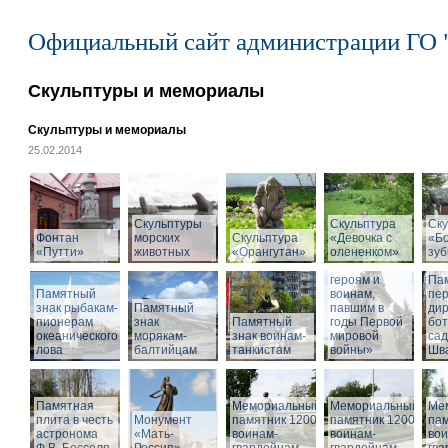
Официальный сайт администрации ГО 
Скульптуры и мемориалы
Скульптуры и мемориалы
25.02.2014
Скульптуры
Скульптура
Ску
Фонтан
морских
Скульптура
«Девочка с
«Б
«Путти»
животных
«Орангутан»
олененком»
Памятник
зу
«Российским
героям и
Па
Памятный
воинам,
пе
знак рыбакам-
Памятный
павшим в
дир
пионерам
знак
Памятный
годы Первой
бот
океанического
морякам-
знак воинам-
мировой
са
лова
балтийцам
танкистам
войны»
Шва
Памятная
Мемориальный
Мемориальный
Ме
плита в честь
Монумент
памятник 1200
памятник 1200
пам
астронома
«Мать-
воинам-
воинам-
вои