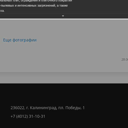
альных плит, ограждения и плиточного покрытия
-пылевых и интенсивных загрязнений, а также
ха.
Еще фотографии
28.0
236022, г. Калининград, пл. Победы, 1
+7 (4012) 31-10-31