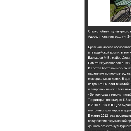
Статус: объект культурного
Адрес: г. Калининград, ул. Э
Братская могила образовала
й гвардейской армии, в том
Барташев М.В., майор Дилиге
Памятник установлен в 1950 
В состав братской могилы 
парапетом по периметру, на
мемориальные доски. В цен
из гранитных плит высотой 
и лавровый венок. Ниже нах
«Вечная слава героям, пог
Территория площадью 116 к
В 2010 г. ГУК «НПЦ по охра
плиточных тротуаров и доро
В марте 2012 года проведен
воздействия окружающей сре
данного объекта культурно