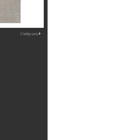
Промышленные здания и
сооружения
Мосты
Слайд-шоу: