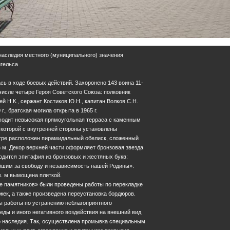
 наследия местного (муниципального) значения
нгельса
сь в ходе боевых действий. Захоронено 143 воина 11-
 числе четыре Героя Советского Союза: полковник
й Н.К., сержант Костиков Ю.Н., капитан Волков С.Н.
г., братская могила открыта в 1965 г.
входит невысокая прямоугольная терраса с каменным
 которой с внутренней стороны установлены
тре расположен пирамидальный обелиск, сложенный
6 м. Декор верхней части оформляет бронзовая звезда
одится эпитафия из бронзовых и жестяных букв:
ибшим за свободу и независимость нашей Родины».
в. м вымощена плиткой.
не памятников» были проведены работы по перекладке
жек, а также произведена переустановка бордюров.
ы работы по устранению неблагоприятного
ды и иного негативного воздействия на внешний вид
го наследия. Так, осуществлена промывка специальным