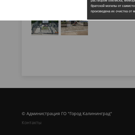
раствором обелиска, мемори
братской могилы от сажисто
произведена их очистка от м
© Администрация ГО "Город Калининград"
Контакты