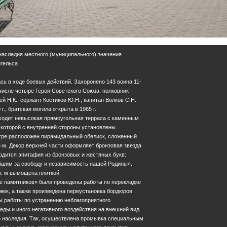
 наследия местного (муниципального) значения
нгельса
сь в ходе боевых действий. Захоронено 143 воина 11-
 числе четыре Героя Советского Союза: полковник
й Н.К., сержант Костиков Ю.Н., капитан Волков С.Н.
г., братская могила открыта в 1965 г.
входит невысокая прямоугольная терраса с каменным
 которой с внутренней стороны установлены
тре расположен пирамидальный обелиск, сложенный
6 м. Декор верхней части оформляет бронзовая звезда
одится эпитафия из бронзовых и жестяных букв:
ибшим за свободу и независимость нашей Родины».
в. м вымощена плиткой.
не памятников» были проведены работы по перекладке
жек, а также произведена переустановка бордюров.
ы работы по устранению неблагоприятного
ды и иного негативного воздействия на внешний вид
го наследия. Так, осуществлена промывка специальным