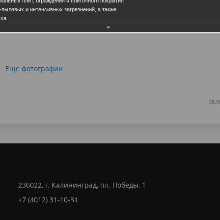
альных плит, ограждения и плиточного покрытия
-пылевых и интенсивных загрязнений, а также
ха.
Еще фотографии
28.0
236022, г. Калининград, пл. Победы, 1
+7 (4012) 31-10-31