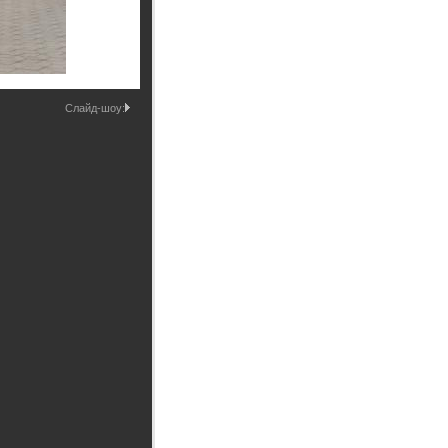
Промышленные здания и
сооружения
Мосты
Слайд-шоу: