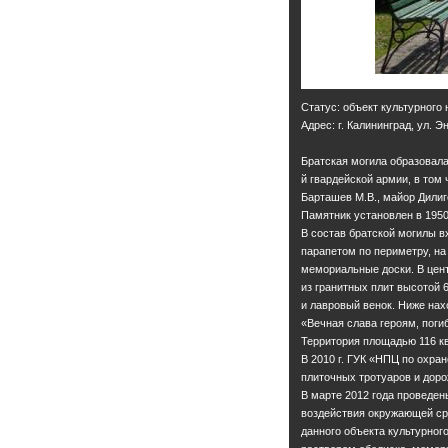
Статус: объект культурного
Адрес: г. Калининград, ул. Э
Братская могила образовала
й гвардейской армии, в том
Барташев М.В., майор Дилиге
Памятник установлен в 1950 
В состав братской могилы 
парапетом по периметру, на
мемориальные доски. В цен
из гранитных плит высотой 
и лавровый венок. Ниже нах
«Вечная слава героям, пог
Территория площадью 116 к
В 2010 г. ГУК «НПЦ по охра
плиточных тротуаров и доро
В марте 2012 года проведен
воздействия окружающей сре
данного объекта культурно