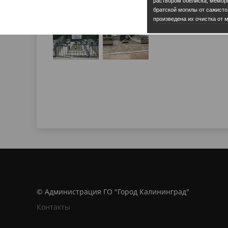
раствором обелиска, мемори
братской могилы от сажисто
произведена их очистка от м
© Администрация ГО "Город Калининград"
Контакты