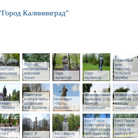
"Город Калининград"
Памятный
Пергола,
знак
льптура
посвященная
советско-
орющиеся
королеве
Парк
Парк
польской
бры»
Луизе
скульптур
скульптур
дружбы
Памятная
Мемориальный
Мемориальн
плита в честь
Монумент
памятник 1200
памятник 12
мятник
астронома
«Мать-
воинам-
воинам-
. Ленину
Ф.В. Бесселя
Россия»
гвардейцам
гвардейцам
Бюст Героя
Бюст Героя
Советского Союза
Советского
зложение
гвардии старшего
Союза гв.
тов к
Бюст Э.
Бюст Карла
лейтенанта А.А.
майора В.Г.