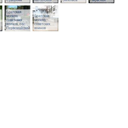
Суворова
Ялтинская
Энгельса
Нарвская
Братская
могила
Братская
советских
могила
воинов, пос.
советских
Первомайский
воинов