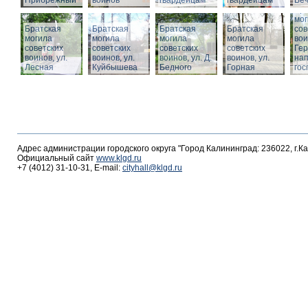
Прибрежный
воинов
гвардейцам
гвардейцам
Веч
Бра
мог
Братская
Братская
Братская
Братская
сов
могила
могила
могила
могила
вои
советских
советских
советских
советских
Гер
воинов, ул.
воинов, ул.
воинов, ул. Д.
воинов, ул.
на
Лесная
Куйбышева
Бедного
Горная
гос
Адрес администрации городского округа "Город Калининград: 236022, г.К
Официальный сайт
www.klgd.ru
+7 (4012) 31-10-31, E-mail:
cityhall@klgd.ru