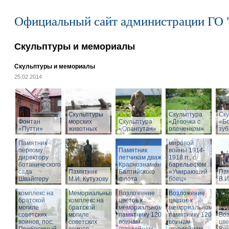
Официальный сайт администрации ГО 
Скульптуры и мемориалы
Скульптуры и мемориалы
25.02.2014
Скульптуры
Скульптура
Памятник
Ску
Фонтан
морских
Скульптура
«Девочка с
воинам,
«Б
«Путти»
животных
«Орангутан»
олененком»
погибшим в
зу
годы Первой
Памятник
мировой
первому
Памятник
войны 1914-
директору
летчикам дважды
1918 гг., с
ботанического
Краснознаменного
барельефом
сада
Памятник
Балтийского
«Умирающий
Па
Швайггеру
М.И. Кутузову
флота
боец»
В.И
Мемориальный
комплекс на
Мемориальный
Возложение
Возложение
братской
комплекс на
цветов к
цветов к
могиле
братской
мемориальному
мемориальному
советских
могиле
памятнику 1200
памятнику 1200
Во
воинов, пос.
советских
воинам-
воинам-
цве