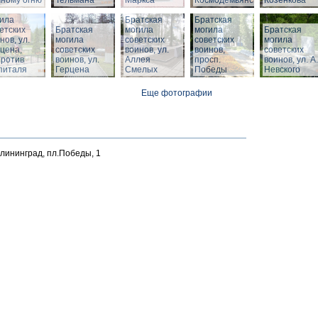
ному огню
Тельмана
Маркса
Космодемьянского
Козенкова
тская
ила
Братская
Братская
етских
Братская
могила
могила
Братская
нов, ул.
могила
советских
советских
могила
цена,
советских
воинов, ул.
воинов,
советских
против
воинов, ул.
Аллея
просп.
воинов, ул. А.
питаля
Герцена
Смелых
Победы
Невского
Еще фотографии
алининград, пл.Победы, 1