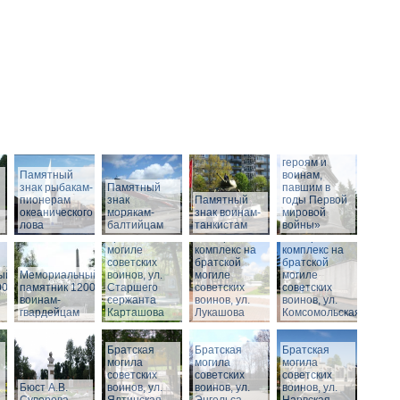
Памятник
«Российским
героям и
Памятный
воинам,
знак рыбакам-
Памятный
павшим в
пионерам
знак
Памятный
годы Первой
океанического
морякам-
Мемориальный
знак воинам-
мировой
лова
балтийцам
комплекс на
танкистам
войны»
братской
Мемориальный
Мемориальный
могиле
комплекс на
комплекс на
советских
братской
братской
ый
Мемориальный
воинов, ул.
могиле
могиле
00
памятник 1200
Старшего
советских
советских
воинам-
сержанта
воинов, ул.
воинов, ул.
гвардейцам
Карташова
Лукашова
Комсомольская
Братская
Братская
Братская
могила
могила
могила
советских
советских
советских
Бюст А.В.
воинов, ул.
воинов, ул.
воинов, ул.