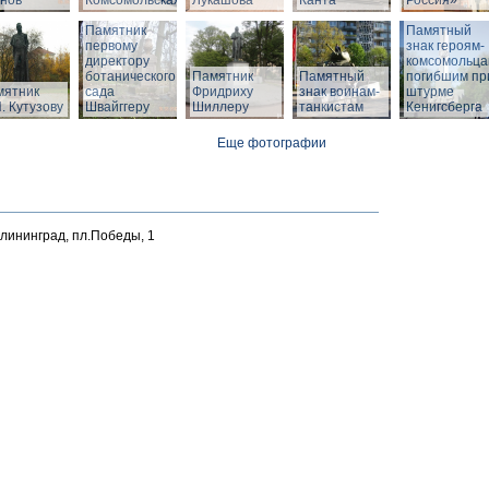
нов
Комсомольская
Лукашова
Канта
Россия»
Памятник
Памятный
первому
знак героям-
директору
комсомольца
ботанического
Памятник
Памятный
погибшим пр
мятник
сада
Фридриху
знак воинам-
штурме
. Кутузову
Швайггеру
Шиллеру
танкистам
Кенигсберга
Еще фотографии
алининград, пл.Победы, 1