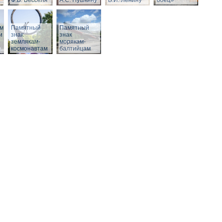
Ф.В. Бесселя
А.С. Пушкину
В.И. Ленину
боец»
м,
Памятный
Памятный
и
знак
знак
землякам-
морякам-
космонавтам
балтийцам