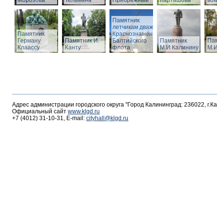
Морозова
Тельмана
Прибрежный
Карташова
вои
Памятник
летчикам дважды
Памятник
Краснознаменного
Герману
Памятник И.
Балтийского
Памятник
Па
Клаассу
Канту
флота
М.И Калинину
М.И
Адрес администрации городского округа "Город Калининград: 236022, г.К
Официальный сайт
www.klgd.ru
+7 (4012) 31-10-31, E-mail:
cityhall@klgd.ru