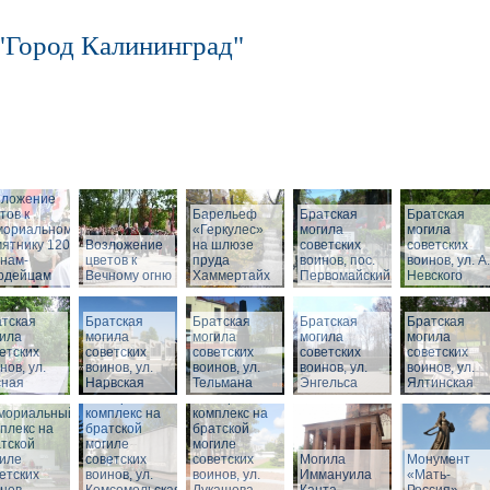
"Город Калининград"
зложение
тов к
Барельеф
Братская
Братская
мориальному
«Геркулес»
могила
могила
ятнику 1200
Возложение
на шлюзе
советских
советских
нам-
цветов к
пруда
воинов, пос.
воинов, ул. А.
ардейцам
Вечному огню
Хаммертайх
Первомайский
Невского
тская
Братская
Братская
Братская
Братская
ила
могила
могила
могила
могила
етских
советских
советских
советских
советских
нов, ул.
воинов, ул.
воинов, ул.
воинов, ул.
воинов, ул.
сная
Нарвская
Тельмана
Энгельса
Ялтинская
Мемориальный
Мемориальный
мориальный
комплекс на
комплекс на
плекс на
братской
братской
тской
могиле
могиле
иле
советских
советских
Могила
Монумент
етских
воинов, ул.
воинов, ул.
Иммануила
«Мать-