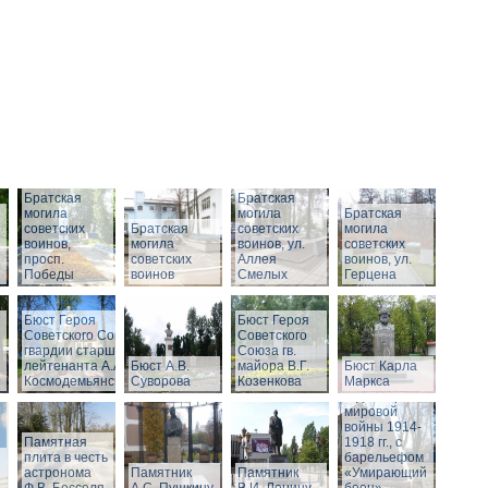
Братская
Братская
могила
могила
Братская
советских
Братская
советских
могила
воинов,
могила
воинов, ул.
советских
просп.
советских
Аллея
воинов, ул.
Победы
воинов
Смелых
Герцена
Бюст Героя
Бюст Героя
Советского Союза
Советского
гвардии старшего
Союза гв.
Памятник
лейтенанта А.А.
Бюст А.В.
майора В.Г.
Бюст Карла
воинам,
Космодемьянского
Суворова
Козенкова
Маркса
погибшим в
годы Первой
мировой
войны 1914-
Памятная
1918 гг., с
плита в честь
барельефом
астронома
Памятник
Памятник
«Умирающий