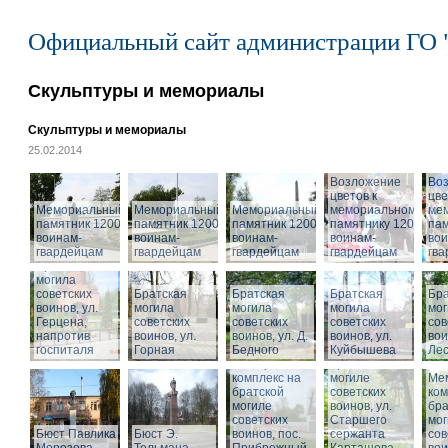
Официальный сайт администрации ГО 
Скульптуры и мемориалы
Скульптуры и мемориалы
25.02.2014
Возложение
Во
цветов к
цве
Мемориальный
Мемориальный
Мемориальный
мемориальному
ме
памятник 1200
памятник 1200
памятник 1200
памятнику 1200
пам
воинам-
воинам-
воинам-
воинам-
вои
гвардейцам
гвардейцам
гвардейцам
гвардейцам
гв
Братская
могила
советских
Братская
Братская
Братская
Бра
воинов, ул.
могила
могила
могила
мог
Герцена,
советских
советских
советских
сов
напротив
воинов, ул.
воинов, ул. Д.
воинов, ул.
Мемориальный
вои
госпиталя
Горная
Бедного
Куйбышева
комплекс на
Ле
Мемориальный
братской
комплекс на
могиле
Ме
братской
советских
ком
могиле
воинов, ул.
бра
советских
Старшего
мог
Бюст Павлика
Бюст Э.
воинов, пос.
сержанта
сов