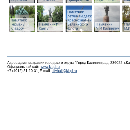
Морозова
Тельмана
Прибрежный
Карташова
вои
Памятник
летчикам дважды
Памятник
Краснознаменного
Герману
Памятник И.
Балтийского
Памятник
Па
Клаассу
Канту
флота
М.И Калинину
М.И
Адрес администрации городского округа "Город Калининград: 236022, г.К
Официальный сайт
www.klgd.ru
+7 (4012) 31-10-31, E-mail:
cityhall@klgd.ru