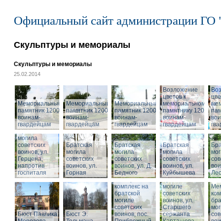
Официальный сайт администрации ГО 
Скульптуры и мемориалы
Скульптуры и мемориалы
25.02.2014
Возложение
Во
цветов к
цве
Мемориальный
Мемориальный
Мемориальный
мемориальному
ме
памятник 1200
памятник 1200
памятник 1200
памятнику 1200
пам
воинам-
воинам-
воинам-
воинам-
вои
гвардейцам
гвардейцам
гвардейцам
гвардейцам
гв
Братская
могила
советских
Братская
Братская
Братская
Бра
воинов, ул.
могила
могила
могила
мог
Герцена,
советских
советских
советских
сов
напротив
воинов, ул.
воинов, ул. Д.
воинов, ул.
Мемориальный
вои
госпиталя
Горная
Бедного
Куйбышева
комплекс на
Ле
Мемориальный
братской
комплекс на
могиле
Ме
братской
советских
ком
могиле
воинов, ул.
бра
советских
Старшего
мог
Бюст Павлика
Бюст Э.
воинов, пос.
сержанта
сов