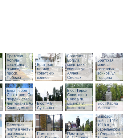
Братская
Братская
могила
могила
Братская
советских
Братская
советских
могила
воинов,
могила
воинов, ул.
советских
просп.
советских
Аллея
воинов, ул.
Победы
воинов
Смелых
Герцена
Бюст Героя
Бюст Героя
Советского Союза
Советского
гвардии старшего
Союза гв.
Памятник
лейтенанта А.А.
Бюст А.В.
майора В.Г.
Бюст Карла
воинам,
Космодемьянского
Суворова
Козенкова
Маркса
погибшим в
годы Первой
мировой
войны 1914-
Памятная
1918 гг., с
плита в честь
барельефом
астронома
Памятник
Памятник
«Умирающий