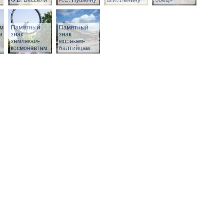
Ф.В. Бесселя
А.С. Пушкину
В.И. Ленину
боец»
м,
Памятный
Памятный
и
знак
знак
землякам-
морякам-
космонавтам
балтийцам