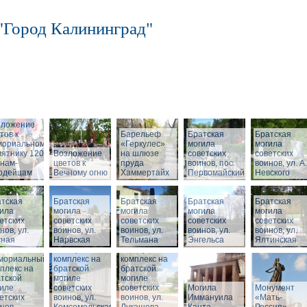
"Город Калининград"
зложение
тов к
Барельеф
Братская
Братская
мориальному
«Геркулес»
могила
могила
ятнику 1200
Возложение
на шлюзе
советских
советских
нам-
цветов к
пруда
воинов, пос.
воинов, ул. А.
ардейцам
Вечному огню
Хаммертайх
Первомайский
Невского
тская
Братская
Братская
Братская
Братская
ила
могила
могила
могила
могила
етских
советских
советских
советских
советских
нов, ул.
воинов, ул.
воинов, ул.
воинов, ул.
воинов, ул.
сная
Нарвская
Тельмана
Энгельса
Ялтинская
Мемориальный
Мемориальный
мориальный
комплекс на
комплекс на
плекс на
братской
братской
тской
могиле
могиле
иле
советских
советских
Могила
Монумент
етских
воинов, ул.
воинов, ул.
Иммануила
«Мать-