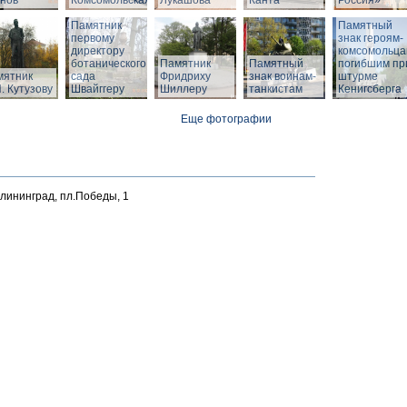
нов
Комсомольская
Лукашова
Канта
Россия»
Памятник
Памятный
первому
знак героям-
директору
комсомольца
ботанического
Памятник
Памятный
погибшим пр
мятник
сада
Фридриху
знак воинам-
штурме
. Кутузову
Швайггеру
Шиллеру
танкистам
Кенигсберга
Еще фотографии
алининград, пл.Победы, 1