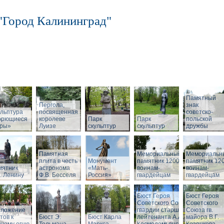
"Город Калининград"
Памятный
Пергола,
знак
льптура
посвященная
советско-
орющиеся
королеве
Парк
Парк
польской
бры»
Луизе
скульптур
скульптур
дружбы
Памятная
Мемориальный
Мемориальн
плита в честь
Монумент
памятник 1200
памятник 12
мятник
астронома
«Мать-
воинам-
воинам-
. Ленину
Ф.В. Бесселя
Россия»
гвардейцам
гвардейцам
Бюст Героя
Бюст Героя
Советского Союза
Советского
зложение
гвардии старшего
Союза гв.
тов к
Бюст Э.
Бюст Карла
лейтенанта А.А.
майора В.Г.