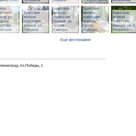
ному огню
Тельмана
Маркса
Космодемьянского
Козенкова
тская
ила
Братская
Братская
етских
Братская
могила
могила
Братская
нов, ул.
могила
советских
советских
могила
цена,
советских
воинов, ул.
воинов,
советских
против
воинов, ул.
Аллея
просп.
воинов, ул. А.
питаля
Герцена
Смелых
Победы
Невского
Еще фотографии
алининград, пл.Победы, 1