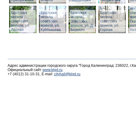
Прибрежный
воинов
гвардейцам
гвардейцам
Веч
Бра
мог
Братская
Братская
Братская
Братская
сов
могила
могила
могила
могила
вои
советских
советских
советских
советских
Гер
воинов, ул.
воинов, ул.
воинов, ул. Д.
воинов, ул.
на
Лесная
Куйбышева
Бедного
Горная
гос
Адрес администрации городского округа "Город Калининград: 236022, г.К
Официальный сайт
www.klgd.ru
+7 (4012) 31-10-31, E-mail:
cityhall@klgd.ru