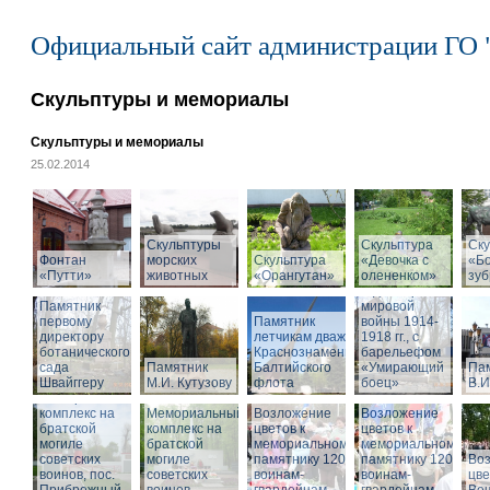
Официальный сайт администрации ГО 
Скульптуры и мемориалы
Скульптуры и мемориалы
25.02.2014
Скульптуры
Скульптура
Памятник
Ску
Фонтан
морских
Скульптура
«Девочка с
воинам,
«Б
«Путти»
животных
«Орангутан»
олененком»
погибшим в
зу
годы Первой
Памятник
мировой
первому
Памятник
войны 1914-
директору
летчикам дважды
1918 гг., с
ботанического
Краснознаменного
барельефом
сада
Памятник
Балтийского
«Умирающий
Па
Швайггеру
М.И. Кутузову
флота
боец»
В.И
Мемориальный
комплекс на
Мемориальный
Возложение
Возложение
братской
комплекс на
цветов к
цветов к
могиле
братской
мемориальному
мемориальному
советских
могиле
памятнику 1200
памятнику 1200
Во
воинов, пос.
советских
воинам-
воинам-
цве