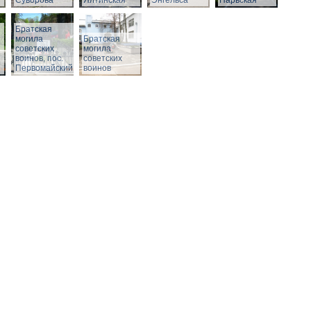
Суворова
Ялтинская
Энгельса
Нарвская
Братская
могила
Братская
советских
могила
воинов, пос.
советских
Первомайский
воинов