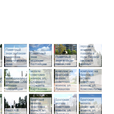
Памятник
«Российским
героям и
Памятный
воинам,
знак рыбакам-
Памятный
павшим в
пионерам
знак
Памятный
годы Первой
океанического
морякам-
Мемориальный
знак воинам-
мировой
лова
балтийцам
комплекс на
танкистам
войны»
братской
Мемориальный
Мемориальный
могиле
комплекс на
комплекс на
советских
братской
братской
ый
Мемориальный
воинов, ул.
могиле
могиле
00
памятник 1200
Старшего
советских
советских
воинам-
сержанта
воинов, ул.
воинов, ул.
гвардейцам
Карташова
Лукашова
Комсомольская
Братская
Братская
Братская
могила
могила
могила
советских
советских
советских
Бюст А.В.
воинов, ул.
воинов, ул.
воинов, ул.