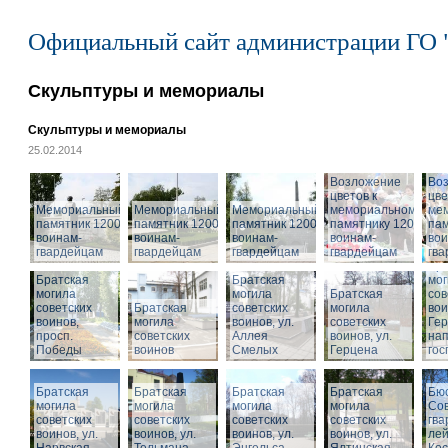
Официальный сайт администрации ГО 
Скульптуры и мемориалы
Скульптуры и мемориалы
25.02.2014
Возложение
Во
цветов к
цве
Мемориальный
Мемориальный
Мемориальный
мемориальному
ме
памятник 1200
памятник 1200
памятник 1200
памятнику 1200
пам
воинам-
воинам-
воинам-
воинам-
вои
гвардейцам
гвардейцам
гвардейцам
гвардейцам
гв
Бра
Братская
Братская
мог
могила
могила
Братская
сов
советских
Братская
советских
могила
вои
воинов,
могила
воинов, ул.
советских
Гер
просп.
советских
Аллея
воинов, ул.
на
Победы
воинов
Смелых
Герцена
гос
Братская
Братская
Братская
Братская
Бюс
могила
могила
могила
могила
Сов
советских
советских
советских
советских
гва
воинов, ул.
воинов, ул.
воинов, ул.
Мемориальный
воинов, ул.
лей