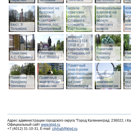
Нарвская
Тельмана
Энгельса
комплекс на
Ялтинская
Кос
Мемориальный
братской
Ме
комплекс на
могиле
Мемориальный
ком
братской
советских
комплекс на
бра
могиле
воинов, ул.
братской
мог
советских
Старшего
Памятник
могиле
сов
Бюст Э.
воинов, пос.
сержанта
воинам,
советских
вои
Тельмана
Прибрежный
Карташова
погибшим в
воинов
Ко
годы Первой
мировой
войны 1914-
1918 гг., с
барельефом
Памятник
Памятник
Памятник
«Умирающий
Герману
Пам
А.С. Пушкину
В.И. Ленину
боец»
Клаассу
Кан
Памятный
знак героям-
комсомольцам,
Памятный
Па
Памятник
Памятный
погибшим при
знак
зна
Фридриху
знак воинам-
штурме
землякам-
мор
Шиллеру
танкистам
Кенигсберга
космонавтам
ба
Адрес администрации городского округа "Город Калининград: 236022, г.К
Официальный сайт
www.klgd.ru
+7 (4012) 31-10-31, E-mail:
cityhall@klgd.ru