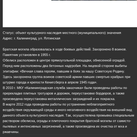
Статус: объект культурного наследия местного (муниципального) значения
Адрес: г. Калининград, ул. Ялтинская
Братская могила образовалась в ходе боевых действий. Захоронено 8 воинов.
Памятник установлен в 1955 г.
Обелиск расположен в центре прямоугольной площадки, обнесенной оградой.
Перед ним расположены два бетонных надгробия. На лицевой стороне выбиты
эпитафии: «Вечная слава героям, павшим в боях за нашу Советскую Родину.
Здесь захоронена группа воинов советской армии павших смертью храбрых при
штурме города и крепости Кенигсберга в апреле 1945 года».
В 2010 г. МКУ «Калининградская служба заказчика» были проведены работы по
пререкладке плитных тротуаров и дорожек, переустановке бордюров, а также
произведена переустановка металлических заграждений и их покраска.
В марте 2012 года проведены работы по устранению неблагоприятного
воздействия окружающей среды и иного негативного воздействия на внешний вид
данного объекта культурного наследия. Так, осуществлена промывка специальным
раствором обелиска, ограды и плиточного покрытия братской могилы от сажисто-
пылевых и интенсивных загрязнений, а также произведена их очистка от мха и
ржавчины.