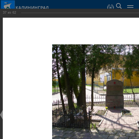
КАЛИНИНГРАД
37
из
62
Город Калининград
›
Город
›
Фотогалерея
›
Калининград
›
Скульптуры и мемориалы
Скульптуры и мемориалы
Скульптуры и мемориалы
25.02.2014