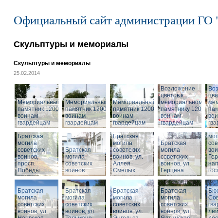
Официальный сайт администрации ГО 
Скульптуры и мемориалы
Скульптуры и мемориалы
25.02.2014
Возложение
Во
цветов к
цве
Мемориальный
Мемориальный
Мемориальный
мемориальному
ме
памятник 1200
памятник 1200
памятник 1200
памятнику 1200
пам
воинам-
воинам-
воинам-
воинам-
вои
гвардейцам
гвардейцам
гвардейцам
гвардейцам
гв
Бра
Братская
Братская
мог
могила
могила
Братская
сов
советских
Братская
советских
могила
вои
воинов,
могила
воинов, ул.
советских
Гер
просп.
советских
Аллея
воинов, ул.
на
Победы
воинов
Смелых
Герцена
гос
Братская
Братская
Братская
Братская
Бюс
могила
могила
могила
могила
Сов
советских
советских
советских
советских
гва
воинов, ул.
воинов, ул.
воинов, ул.
Мемориальный
воинов, ул.
лей