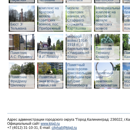
Нарвская
Тельмана
Энгельса
комплекс на
Ялтинская
Кос
Мемориальный
братской
Ме
комплекс на
могиле
Мемориальный
ком
братской
советских
комплекс на
бра
могиле
воинов, ул.
братской
мог
советских
Старшего
Памятник
могиле
сов
Бюст Э.
воинов, пос.
сержанта
воинам,
советских
вои
Тельмана
Прибрежный
Карташова
погибшим в
воинов
Ко
годы Первой
мировой
войны 1914-
1918 гг., с
барельефом
Памятник
Памятник
Памятник
«Умирающий
Герману
Пам
А.С. Пушкину
В.И. Ленину
боец»
Клаассу
Кан
Памятный
знак героям-
комсомольцам,
Памятный
Па
Памятник
Памятный
погибшим при
знак
зна
Фридриху
знак воинам-
штурме
землякам-
мор
Шиллеру
танкистам
Кенигсберга
космонавтам
ба
Адрес администрации городского округа "Город Калининград: 236022, г.К
Официальный сайт
www.klgd.ru
+7 (4012) 31-10-31, E-mail:
cityhall@klgd.ru