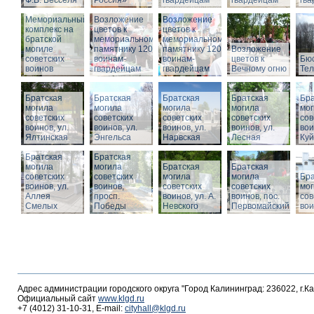
Ф.В. Бесселя
Россия»
гвардейцам
гвардейцам
гв
Мемориальный
Возложение
Возложение
комплекс на
цветов к
цветов к
братской
мемориальному
мемориальному
могиле
памятнику 1200
памятнику 1200
Возложение
советских
воинам-
воинам-
цветов к
Бюс
воинов
гвардейцам
гвардейцам
Вечному огню
Те
Братская
Братская
Братская
Братская
Бра
могила
могила
могила
могила
мог
советских
советских
советских
советских
сов
воинов, ул.
воинов, ул.
воинов, ул.
воинов, ул.
вои
Ялтинская
Энгельса
Нарвская
Лесная
Ку
Братская
Братская
могила
могила
Братская
Братская
советских
советских
могила
могила
Бра
воинов, ул.
воинов,
советских
советских
мог
Аллея
просп.
воинов, ул. А.
воинов, пос.
сов
Смелых
Победы
Невского
Первомайский
вои
Адрес администрации городского округа "Город Калининград: 236022, г.К
Официальный сайт
www.klgd.ru
+7 (4012) 31-10-31, E-mail:
cityhall@klgd.ru