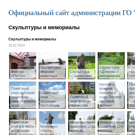
Официальный сайт администрации ГО 
Скульптуры и мемориалы
Скульптуры и мемориалы
25.02.2014
Скульптуры
Скульптура
Ску
Фонтан
морских
Скульптура
«Девочка с
«Б
«Путти»
животных
«Орангутан»
олененком»
Памятник
зу
«Российским
героям и
Па
Памятный
воинам,
пе
знак рыбакам-
Памятный
павшим в
дир
пионерам
знак
Памятный
годы Первой
бот
океанического
морякам-
знак воинам-
мировой
са
лова
балтийцам
танкистам
войны»
Шва
Памятная
Мемориальный
Мемориальный
Ме
плита в честь
Монумент
памятник 1200
памятник 1200
пам
астронома
«Мать-
воинам-
воинам-
вои